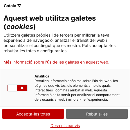
Menú
Cerc
. Obre en una nova finestra.
Català ▽
Aquest web utilitza galetes
ACCIÓ - Agència per al creixement de les empreses
ACCIÓ - Agència per al creixement de les empreses
(
cookies
)
Cercador
Inici
Utilitzem galetes pròpies i de tercers per millorar la teva
Voluntariat per la llengua
experiència de navegació, analitzar el trànsit del web i
Ajuts i serveis
personalitzar el contingut que es mostra. Pots acceptar-les,
rebutjar-les totes o configurar-les.
Països
Més informació sobre l'ús de les galetes en aquest web.
Serveis d'internacionalització
Serveis d'innovació
Què necessites fer?
Sectors
Analítica
Convocatòries d'ajuts obertes
Últimes notícies
Consulta a continuació totes les opcions
Recullen informació anònima sobre l'ús del web, les
Activitats
pàgines que visites, els elements amb els quals
vinculades a aquest tràmit. Selecciona la que
interactues i com has arribat al web. Aquesta
Properes activitats
correspongui amb el teu cas i podràs
informació es fa servir per analitzar el comportament
ACCIÓ
dels usuaris al web i millorar-ne l'experiència.
accedir a tota la informació i condicions de
tramitació.
. Obre en una nova finestra.
Contacte
Accepta-les totes
Rebutja-les
Idioma:
ca
Desa els canvis