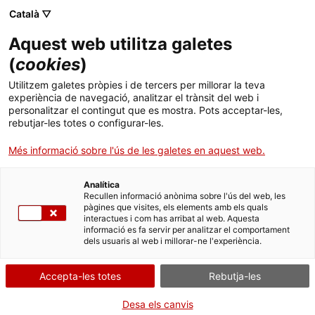
Menú
Cerc
. Obre en una nova finestra.
Català ▽
Aquest web utilitza galetes
ACCIÓ - Agència per al creixement de les empreses
ACCIÓ - Agència per al creixement de les empreses
Cercador
(
cookies
)
Inici
Utilitzem galetes pròpies i de tercers per millorar la teva
experiència de navegació, analitzar el trànsit del web i
Ajuts i serveis
personalitzar el contingut que es mostra. Pots acceptar-les,
rebutjar-les totes o configurar-les.
Països
Més informació sobre l'ús de les galetes en aquest web.
Serveis d'internacionalització
Serveis d'innovació
Sectors
Analítica
Convocatòries d'ajuts obertes
Últimes notícies
Recullen informació anònima sobre l'ús del web, les
Activitats
Transparència: Economia i finances
pàgines que visites, els elements amb els quals
interactues i com has arribat al web. Aquesta
Properes activitats
informació es fa servir per analitzar el comportament
ACCIÓ
dels usuaris al web i millorar-ne l'experiència.
Data d'actualització: 21 de gener de 2026.
. Obre en una nova finestra.
Contacte
Accepta-les totes
Rebutja-les
ca
Desa els canvis
2.1 Pressupost