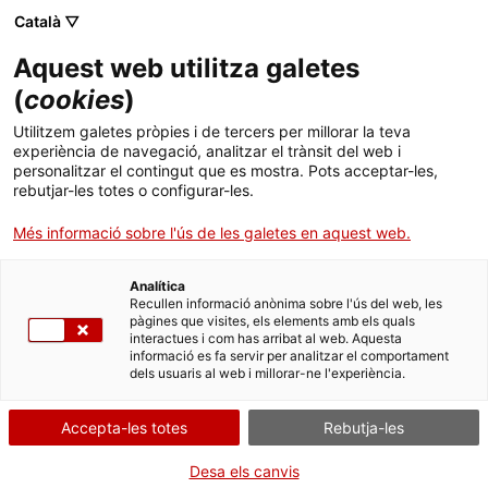
Menú
Cerc
. Obre en una nova finestra.
Català ▽
Aquest web utilitza galetes
ACCIÓ - Agència per al creixement de les empreses
ACCIÓ - Agència per al creixement de les empreses
Cercador
(
cookies
)
Inici
Desenvolupen un embalatge comestible i
Utilitzem galetes pròpies i de tercers per millorar la teva
biodegradable per evitar l'ús de plàstic al
experiència de navegació, analitzar el trànsit del web i
Ajuts i serveis
personalitzar el contingut que es mostra. Pots acceptar-les,
supermercat en l'àmbit de l'alimentació
rebutjar-les totes o configurar-les.
Països
Més informació sobre l'ús de les galetes en aquest web.
El Centre Català del Plàstic de la UPC i la investigadora Farayde
Serveis d'internacionalització
Serveis d'innovació
Sectors
Fakhouri lideren un projecte per desenvolupar un packaging a
partir de matèries primeres d'origen vegetal que garanteixin la
Analítica
Convocatòries d'ajuts obertes
Últimes notícies
Recullen informació anònima sobre l'ús del web, les
protecció dels aliments i n'allarguin la vida útil
Activitats
pàgines que visites, els elements amb els quals
interactues i com has arribat al web. Aquesta
Properes activitats
ALIMENTACIÓ I BEGUDES
PAPER, CARTRÓ I PACKAGING
informació es fa servir per analitzar el comportament
ACCIÓ
ECONOMIA CIRCULAR
dels usuaris al web i millorar-ne l'experiència.
16/02/2020
11:00
. Obre en una nova finestra.
Contacte
Accepta-les totes
Rebutja-les
ca
Desa els canvis