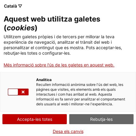
Menú
Cerc
. Obre en una nova finestra.
Català ▽
Aquest web utilitza galetes
ACCIÓ - Agència per al creixement de les empreses
ACCIÓ - Agència per al creixement de les empreses
Cercador
(
cookies
)
Inici
Utilitzem galetes pròpies i de tercers per millorar la teva
experiència de navegació, analitzar el trànsit del web i
Ajuts i serveis
personalitzar el contingut que es mostra. Pots acceptar-les,
rebutjar-les totes o configurar-les.
Països
Més informació sobre l'ús de les galetes en aquest web.
Serveis d'internacionalització
Serveis d'innovació
Sectors
Analítica
Convocatòries d'ajuts obertes
Últimes notícies
Recullen informació anònima sobre l'ús del web, les
Activitats
Tecniospring, el programa de talent d’ACCIÓ
pàgines que visites, els elements amb els quals
interactues i com has arribat al web. Aquesta
Properes activitats
informació es fa servir per analitzar el comportament
ACCIÓ
dels usuaris al web i millorar-ne l'experiència.
El millor talent en R+D al teu
. Obre en una nova finestra.
Contacte
abast
Accepta-les totes
Rebutja-les
Idioma:
ca
Desa els canvis