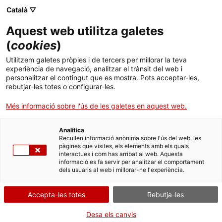
Menú
Cerc
. Obre en una nova finestra.
Català ▽
Aquest web utilitza galetes
ACCIÓ - Agència per al creixement de les empreses
ACCIÓ - Agència per al creixement de les empreses
Cercador
(
cookies
)
Inici
L’empresa nord-americana Elian inaugura la
Utilitzem galetes pròpies i de tercers per millorar la teva
seva planta de producció de proteïna vegetal
experiència de navegació, analitzar el trànsit del web i
Ajuts i serveis
personalitzar el contingut que es mostra. Pots acceptar-les,
amb una capacitat de 2.500 tones diàries
rebutjar-les totes o configurar-les.
Països
Més informació sobre l'ús de les galetes en aquest web.
La companyia, filial del grup Viserion, ha adquirit la fàbrica de
Serveis d'internacionalització
Serveis d'innovació
Sectors
processament de soja de Cargill i mantingut els 65 llocs de treball
per adaptar part de la planta cap a la producció de proteïna
Analítica
Convocatòries d'ajuts obertes
Últimes notícies
Recullen informació anònima sobre l'ús del web, les
alternativa basada en aquest vegetal
Activitats
pàgines que visites, els elements amb els quals
interactues i com has arribat al web. Aquesta
Properes activitats
ALIMENTACIÓ
ECONOMIA CIRCULAR
informació es fa servir per analitzar el comportament
ACCIÓ
SALUT I SERVEIS SANITARIS
dels usuaris al web i millorar-ne l'experiència.
COSMÈTICA, BENESTAR I ECONOMIA SILVER
. Obre en una nova finestra.
Contacte
16/05/2024
01:00
Accepta-les totes
Rebutja-les
ca
Desa els canvis