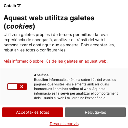
Menú
Cerc
. Obre en una nova finestra.
Català ▽
Aquest web utilitza galetes
ACCIÓ - Agència per al creixement de les empreses
ACCIÓ - Agència per al creixement de les empreses
(
cookies
)
Cercador
20.08.2021
12:36
Inici
Utilitzem galetes pròpies i de tercers per millorar la teva
experiència de navegació, analitzar el trànsit del web i
Ajuts i serveis
personalitzar el contingut que es mostra. Pots acceptar-les,
rebutjar-les totes o configurar-les.
Països
Més informació sobre l'ús de les galetes en aquest web.
Serveis d'internacionalització
Serveis d'innovació
Sectors
Analítica
Convocatòries d'ajuts obertes
Últimes notícies
Recullen informació anònima sobre l'ús del web, les
Activitats
pàgines que visites, els elements amb els quals
interactues i com has arribat al web. Aquesta
Properes activitats
informació es fa servir per analitzar el comportament
ACCIÓ
dels usuaris al web i millorar-ne l'experiència.
. Obre en una nova finestra.
Contacte
Accepta-les totes
Rebutja-les
Són ja quatre anys seguits que Barcelona
Idioma:
ca
Desa els canvis
es manté com el tercer hub més atractiu