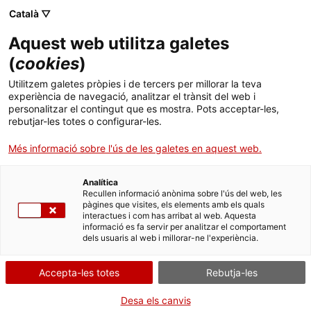
Menú
Cerc
. Obre en una nova finestra.
Català ▽
Aquest web utilitza galetes
ACCIÓ - Agència per al creixement de les empreses
ACCIÓ - Agència per al creixement de les empreses
(
cookies
)
Cercador
Inici
Avui parlem amb Txell Costa, CEO i fundadora de Txell Costa
Utilitzem galetes pròpies i de tercers per millorar la teva
Group, qui assessora des de fa més de 15 anys a
experiència de navegació, analitzar el trànsit del web i
emprenedors/es, empreses familiars, realitza programes de
Ajuts i serveis
personalitzar el contingut que es mostra. Pots acceptar-les,
formació i mentoring... Li hem fet el nostre particular 'test
rebutjar-les totes o configurar-les.
EmprènCat'.
Països
Més informació sobre l'ús de les galetes en aquest web.
15.10.2022
09:04
Serveis d'internacionalització
Serveis d'innovació
Sectors
Analítica
Convocatòries d'ajuts obertes
Últimes notícies
Recullen informació anònima sobre l'ús del web, les
Activitats
pàgines que visites, els elements amb els quals
interactues i com has arribat al web. Aquesta
Properes activitats
informació es fa servir per analitzar el comportament
ACCIÓ
dels usuaris al web i millorar-ne l'experiència.
. Obre en una nova finestra.
Contacte
Accepta-les totes
Rebutja-les
Idioma:
ca
Desa els canvis