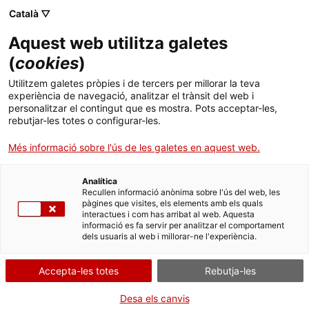
Menú
Cerc
. Obre en una nova finestra.
Català ▽
Aquest web utilitza galetes
ACCIÓ - Agència per al creixement de les empreses
ACCIÓ - Agència per al creixement de les empreses
Cercador
(
cookies
)
Inici
Cercador del Banc de coneixement
Utilitzem galetes pròpies i de tercers per millorar la teva
experiència de navegació, analitzar el trànsit del web i
Ajuts i serveis
personalitzar el contingut que es mostra. Pots acceptar-les,
Cercador
rebutjar-les totes o configurar-les.
Països
Més informació sobre l'ús de les galetes en aquest web.
S'han trobat
6
resultats
Serveis d'internacionalització
Serveis d'innovació
Sectors
Analítica
Convocatòries d'ajuts obertes
Últimes notícies
Nota econòmica de l'Azerbaidjan
Recullen informació anònima sobre l'ús del web, les
Activitats
L’Azerbaidjan manté una relació comercial
pàgines que visites, els elements amb els quals
discreta amb Catalunya, que principalment hi
interactues i com has arribat al web. Aquesta
Properes activitats
ven
plantes vives, maquinària i perfumeria i
informació es fa servir per analitzar el comportament
ACCIÓ
cosmètica
.
dels usuaris al web i millorar-ne l'experiència.
01/09/2025
. Obre en una nova finestra.
Contacte
Accepta-les totes
Rebutja-les
ca
Desa els canvis
Oportunitat neta i provada per als cellers catalans