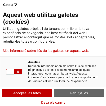
Menú
Cerc
. Obre en una nova finestra.
Català ▽
Aquest web utilitza galetes
ACCIÓ - Agència per al creixement de les empreses
ACCIÓ - Agència per al creixement de les empreses
Cercador
(
cookies
)
Inici
Cercador del Banc de coneixement
Utilitzem galetes pròpies i de tercers per millorar la teva
experiència de navegació, analitzar el trànsit del web i
Ajuts i serveis
personalitzar el contingut que es mostra. Pots acceptar-les,
Cercador
rebutjar-les totes o configurar-les.
Països
Més informació sobre l'ús de les galetes en aquest web.
S'han trobat
64
resultats
Serveis d'internacionalització
Serveis d'innovació
Sectors
Analítica
Convocatòries d'ajuts obertes
Últimes notícies
Les empreses catalanes al MWC 2026
Recullen informació anònima sobre l'ús del web, les
Activitats
La
Generalitat de Catalunya
acompanya
pàgines que visites, els elements amb els quals
desenes d’empreses i centres tecnològics al
interactues i com has arribat al web. Aquesta
Properes activitats
Pavelló Catalunya del
MWC Barcelona
.
informació es fa servir per analitzar el comportament
ACCIÓ
Descobreix la seva ubicació i els serveis i la
dels usuaris al web i millorar-ne l'experiència.
tecnologia que ofereixen al
Congress Square
(CS210-220)
.
. Obre en una nova finestra.
Contacte
Accepta-les totes
Rebutja-les
23/02/2026
ca
Desa els canvis