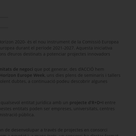
Horizon 2020
- és el nou instrument de la Comissió Europea
Europea durant el període 2021-2027. Aquesta iniciativa
ns d’euros destinats a potenciar projectes innovadors
nitats de negoci
que pot generar, des d’ACCIÓ hem
Horizon Europe Week
, uns dies plens de seminaris i tallers
esolent dubtes, a continuació podeu descobrir algunes
 qualsevol entitat jurídica amb un
projecte d’R+D+I
entre
stes entitats poden ser empreses, universitats, centres
nistració pública.
han de desenvolupar a través de projectes en consorci
 a novetat i, a grans trets, un consorci ha d’estar format