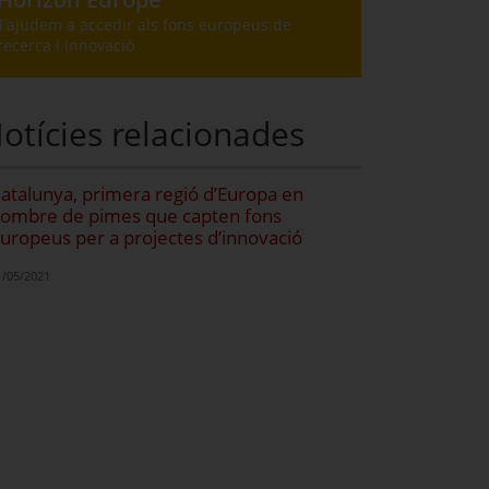
T’ajudem a accedir als fons europeus de
recerca i innovació
otícies relacionades
atalunya, primera regió d’Europa en
ombre de pimes que capten fons
uropeus per a projectes d’innovació
1/05/2021