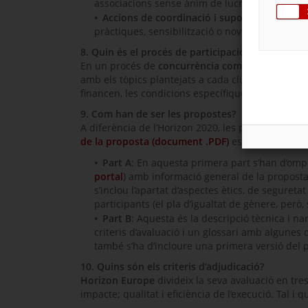
associacions sense ànim de lucre poden arrib
Accions de coordinació i suport
(CSA). Accio
pràctiques, sensibilització o noves polítiques, e
8. Quin és el procés de participació?
En un procés de
concurrència competitiva
com l’
amb els tòpics plantejats a cada clúster temàtic.
financen, les condicions específiques de cada un 
9. Com han de ser les propostes?
A diferència de l’
Horizon
2020, les propostes de l’
de la proposta (document .PDF)
es divideix en d
Part A
: En aquesta primera part s’han d’ompl
portal
) amb informació general de la proposta 
s’inclou l’apartat d’aspectes ètics, de seguretat
participants (el pla d’igualtat de gènere, però, 
Part B
: Aquesta és la descripció tècnica i na
criteris d’avaluació i un glossari amb algunes 
també s’ha d’incloure una primera versió del pl
10. Quins són els criteris d’adjudicació?
Horizon Europe
divideix la seva avaluació en tres 
impacte; qualitat i eficiència de l’execució. Tal i q