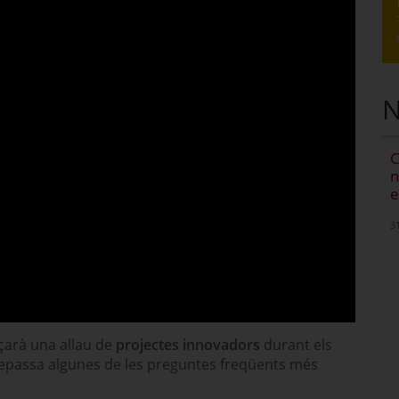
N
C
n
e
3
çarà una allau de
projectes innovadors
durant els
 Repassa algunes de les preguntes freqüents més