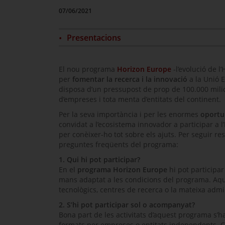
07/06/2021
Presentacions
El nou programa
Horizon Europe
-l’evolució de l’
per
fomentar la recerca i la innovació
a la Unió 
disposa d’un pressupost de prop de 100.000 milio
d’empreses i tota menta d’entitats del continent.
Per la seva importància i per les enormes
oportu
convidat a l’ecosistema innovador a participar a l’
per conèixer-ho tot sobre els ajuts. Per seguir r
preguntes freqüents del programa:
1. Qui hi pot participar?
En el
programa
Horizon Europe
hi pot participar
mans adaptat a les condicions del programa. Aque
tecnològics, centres de recerca o la mateixa admi
2. S’hi pot participar sol o acompanyat?
Bona part de les activitats d’aquest programa s’
formats per empreses o entitats independents. Com