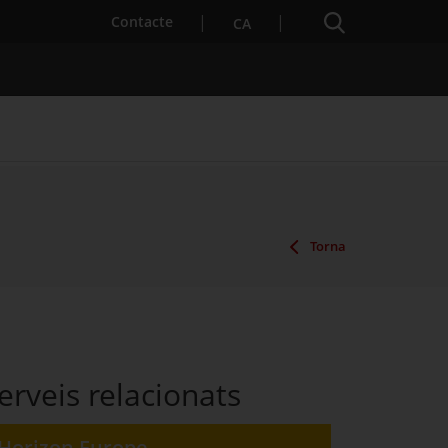
Cercador
. Obre en una nova finestra.
Contacte
CA
es notícies
Properes activitats
Torna
erveis relacionats
Horizon Europe