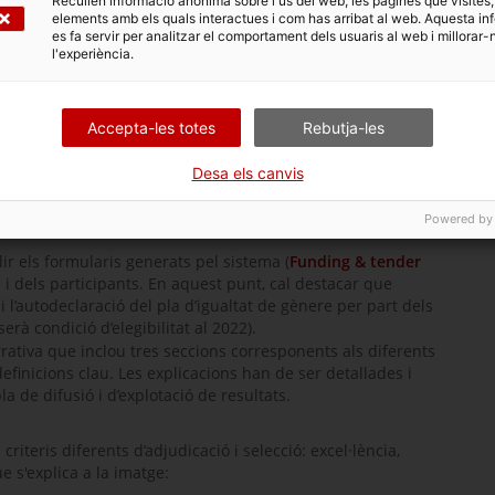
Recullen informació anònima sobre l'ús del web, les pàgines que visites,
ar al 100%.
elements amb els quals interactues i com has arribat al web. Aquesta in
ns dirigides a activitats de
networking
, comunicació, bones
es fa servir per analitzar el comportament dels usuaris al web i millorar-
ntre d’altres.
l'experiència.
Horizon Europe
, els projectes candidats han d’encaixar
 És per això que és important conèixer els temes que es
Accepta-les totes
Rebutja-les
i els terminis de presentació
Desa els canvis
Horizon Europe
han reduït la seva extensió.
L’estructura
Powered by
ues parts:
ir els formularis generats pel sistema (
Funding & tender
i dels participants. En aquest punt, cal destacar que
 i l’autodeclaració del pla d’igualtat de gènere per part dels
serà condició d’elegibilitat al 2022).
rrativa que inclou tres seccions corresponents als diferents
definicions clau. Les explicacions han de ser detallades i
a de difusió i d’explotació de resultats.
criteris diferents d’adjudicació i selecció: excel·lència,
ue s'explica a la imatge: