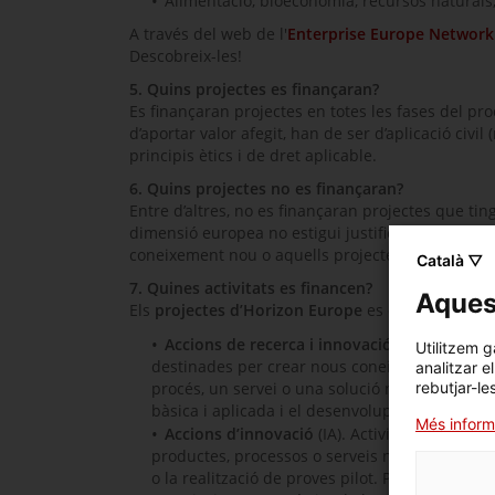
Alimentació, bioeconomia, recursos naturals,
A través del web de l'
Enterprise Europe Network
Descobreix-les!
5. Quins projectes es finançaran?
Es finançaran projectes en totes les fases del pr
d’aportar valor afegit, han de ser d’aplicació civil
principis ètics i de dret aplicable.
6. Quins projectes no es finançaran?
Entre d’altres, no es finançaran projectes que tin
dimensió europea no estigui justificada; tampoc 
coneixement nou o aquells projectes d’innovació 
Català ▽
7. Quines activitats es financen?
Aquest
Els
projectes d’
Horizon Europe
es divideixen en t
Accions de recerca i innovació
(RIA). Aquest
Utilitzem g
destinades per crear nous coneixements o per e
analitzar e
rebutjar-le
procés, un servei o una solució nova o millora
bàsica i aplicada i el desenvolupament i la int
Més inform
Accions d’innovació
(IA). Activitats dirigide
productes, processos o serveis nous o millora
o la realització de proves pilot. Poden ser sub