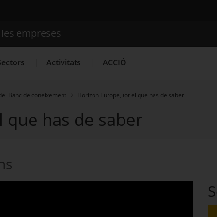
e les empreses
Cercador
Sectors
Activitats
ACCIÓ
del Banc de coneixement
Horizon Europe, tot el que has de saber
l que has de saber
Serveis d'innovació
Convocatòries d'ajuts obertes
Últim
ons
S