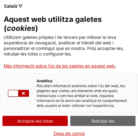
Menú
Cerc
. Obre en una nova finestra.
Català ▽
Aquest web utilitza galetes
ACCIÓ - Agència per al creixement de les empreses
ACCIÓ - Agència per al creixement de les empreses
Cercador
(
cookies
)
Inici
Aumenta Solutions, realitat augmentada per
Utilitzem galetes pròpies i de tercers per millorar la teva
a la indústria
experiència de navegació, analitzar el trànsit del web i
Ajuts i serveis
personalitzar el contingut que es mostra. Pots acceptar-les,
rebutjar-les totes o configurar-les.
Països
Casos d'empresa
Pere Roset, CEO
Més informació sobre l'ús de les galetes en aquest web.
d'Aumenta Solutions
Serveis d'internacionalització
Serveis d'innovació
Sectors
Analítica
Convocatòries d'ajuts obertes
Últimes notícies
Recullen informació anònima sobre l'ús del web, les
Activitats
pàgines que visites, els elements amb els quals
interactues i com has arribat al web. Aquesta
Properes activitats
informació es fa servir per analitzar el comportament
ACCIÓ
dels usuaris al web i millorar-ne l'experiència.
. Obre en una nova finestra.
Contacte
Accepta-les totes
Rebutja-les
ca
Desa els canvis