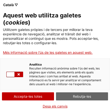
Menú
Cerc
. Obre en una nova finestra.
Català ▽
Aquest web utilitza galetes
ACCIÓ - Agència per al creixement de les empreses
ACCIÓ - Agència per al creixement de les empreses
Cercador
(
cookies
)
Inici
Can Bech, Derypol i Toni Pons responen a les
Utilitzem galetes pròpies i de tercers per millorar la teva
disrupcions globals
experiència de navegació, analitzar el trànsit del web i
Ajuts i serveis
personalitzar el contingut que es mostra. Pots acceptar-les,
rebutjar-les totes o configurar-les.
Països
Casos d'empresa
Can Bech, Derypol i
Més informació sobre l'ús de les galetes en aquest web.
Toni Pons
Serveis d'internacionalització
Serveis d'innovació
Sectors
Analítica
Convocatòries d'ajuts obertes
Últimes notícies
Recullen informació anònima sobre l'ús del web, les
Activitats
pàgines que visites, els elements amb els quals
interactues i com has arribat al web. Aquesta
Properes activitats
informació es fa servir per analitzar el comportament
ACCIÓ
dels usuaris al web i millorar-ne l'experiència.
. Obre en una nova finestra.
Contacte
Accepta-les totes
Rebutja-les
ca
Desa els canvis