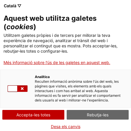
Menú
Cerc
. Obre en una nova finestra.
Català ▽
Aquest web utilitza galetes
ACCIÓ - Agència per al creixement de les empreses
ACCIÓ - Agència per al creixement de les empreses
Cercador
(
cookies
)
Inici
Empreses participants al Mobile World
Utilitzem galetes pròpies i de tercers per millorar la teva
Congress 2010
experiència de navegació, analitzar el trànsit del web i
Ajuts i serveis
personalitzar el contingut que es mostra. Pots acceptar-les,
rebutjar-les totes o configurar-les.
Països
Catàlegs
Més informació sobre l'ús de les galetes en aquest web.
Serveis d'internacionalització
Serveis d'innovació
Catàleg que recull els perfils tecnològics de les
Sectors
empreses participants en el Brokerage Event
que
Analítica
Convocatòries d'ajuts obertes
Últimes notícies
Recullen informació anònima sobre l'ús del web, les
es van dur a terme al
Pavelló Català del Mobile
Activitats
pàgines que visites, els elements amb els quals
World Congress
del 16 al 19 de febrer de 2010.
interactues i com has arribat al web. Aquesta
Properes activitats
informació es fa servir per analitzar el comportament
ACCIÓ
Aquests perfils son ofertes de tecnologia,
dels usuaris al web i millorar-ne l'experiència.
demandes de tecnologia, cerques de socis per a
. Obre en una nova finestra.
Contacte
projectes d'investigació
dins el
7è Programa Marc
;
Accepta-les totes
Rebutja-les
també esdevé una promoció a nivell mundial de les
ca
més de 100 empreses catalanes que hi apareixen.
Desa els canvis