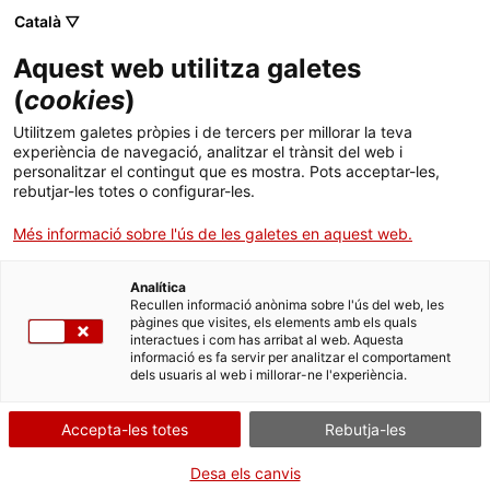
Menú
Cerc
. Obre en una nova finestra.
Català ▽
Aquest web utilitza galetes
ACCIÓ - Agència per al creixement de les empreses
ACCIÓ - Agència per al creixement de les empreses
Cercador
(
cookies
)
Inici
Selecció de casos d’ús de tecnologies digitals
Utilitzem galetes pròpies i de tercers per millorar la teva
avançades
experiència de navegació, analitzar el trànsit del web i
Ajuts i serveis
personalitzar el contingut que es mostra. Pots acceptar-les,
rebutjar-les totes o configurar-les.
Països
Eines de competitivitat
Més informació sobre l'ús de les galetes en aquest web.
Serveis d'internacionalització
Serveis d'innovació
Et presentem un parell de reculls de bones
Sectors
pràctiques amb més de 150 empreses que s’han
Analítica
Convocatòries d'ajuts obertes
Últimes notícies
Recullen informació anònima sobre l'ús del web, les
transformat a través de la implantació o el testatge
Activitats
pàgines que visites, els elements amb els quals
de
noves tecnologies de la indústria 4.0
entre el
interactues i com has arribat al web. Aquesta
Properes activitats
2019 i el 2023. Una eina inspiradora per
informació es fa servir per analitzar el comportament
ACCIÓ
dels usuaris al web i millorar-ne l'experiència.
acompanyar-te en el teu
procés de transformació
tecnològica
.
. Obre en una nova finestra.
Contacte
Accepta-les totes
Rebutja-les
INDÚSTRIA 4.0 I TECNOLOGIES DEL FUTUR
ca
Desa els canvis
03/03/2025