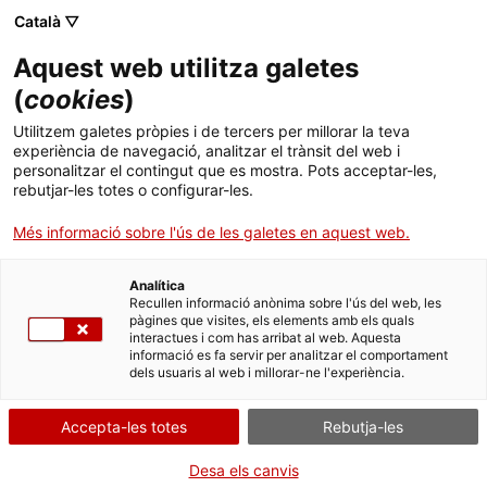
Menú
Cerc
. Obre en una nova finestra.
Català ▽
Aquest web utilitza galetes
ACCIÓ - Agència per al creixement de les empreses
ACCIÓ - Agència per al creixement de les empreses
Cercador
(
cookies
)
Inici
Anàlisi de l'ecosistema startup a Catalunya
Utilitzem galetes pròpies i de tercers per millorar la teva
2025
experiència de navegació, analitzar el trànsit del web i
Ajuts i serveis
personalitzar el contingut que es mostra. Pots acceptar-les,
rebutjar-les totes o configurar-les.
Països
Informes d'anàlisi empresarial
Més informació sobre l'ús de les galetes en aquest web.
Serveis d'internacionalització
Serveis d'innovació
El nombre d’empreses emergents a Catalunya
Sectors
arriba a les 2.285, una xifra de rècord i que s'ha
Analítica
Convocatòries d'ajuts obertes
Últimes notícies
Recullen informació anònima sobre l'ús del web, les
incrementat un 9% en un any. Aquest ecosistema
Activitats
pàgines que visites, els elements amb els quals
innovador i tecnològic dona feina a 22.840
interactues i com has arribat al web. Aquesta
Properes activitats
persones i genera un volum de negoci total de
informació es fa servir per analitzar el comportament
ACCIÓ
dels usuaris al web i millorar-ne l'experiència.
2.330 milions d'euros en conjunt. Recupera les
dades de la radiografia d’ACCIÓ.
. Obre en una nova finestra.
Contacte
Accepta-les totes
Rebutja-les
INDÚSTRIA 4.0 I TECNOLOGIES DEL FUTUR
ca
Desa els canvis
SALUT I SERVEIS SANITARIS