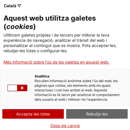
Menú
Cerc
. Obre en una nova finestra.
Català ▽
Aquest web utilitza galetes
ACCIÓ - Agència per al creixement de les empreses
ACCIÓ - Agència per al creixement de les empreses
Cercador
(
cookies
)
Inici
El sector del packaging a Catalunya
Utilitzem galetes pròpies i de tercers per millorar la teva
experiència de navegació, analitzar el trànsit del web i
Ajuts i serveis
personalitzar el contingut que es mostra. Pots acceptar-les,
Informes sectorials
rebutjar-les totes o configurar-les.
Països
El
sector del packaging a Catalunya
inclou 855
Més informació sobre l'ús de les galetes en aquest web.
Serveis d'internacionalització
Serveis d'innovació
empreses que facturen de manera conjunta 12.227
Sectors
milions d'euros i que donen feina a més de 36.500
Analítica
Convocatòries d'ajuts obertes
Últimes notícies
persones.
Recullen informació anònima sobre l'ús del web, les
Activitats
pàgines que visites, els elements amb els quals
interactues i com has arribat al web. Aquesta
Elaborat per
ACCIÓ
en col·laboració amb el
Properes activitats
informació es fa servir per analitzar el comportament
ACCIÓ
Packaging Cluster
, aquest estudi situa el
sector del
dels usuaris al web i millorar-ne l'experiència.
packaging
tant a
Catalunya
com al món i descriu
. Obre en una nova finestra.
Contacte
quines són les tendències globals del
packaging
,
Accepta-les totes
Rebutja-les
les últimes innovacions tecnològiques i a quins
reptes s'afronten actualment les empreses
ca
Desa els canvis