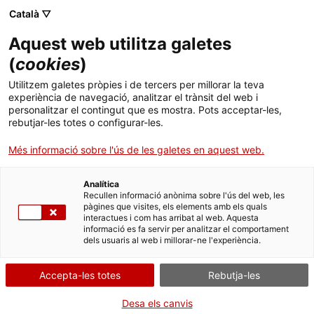
Menú
Cerc
. Obre en una nova finestra.
Català ▽
Aquest web utilitza galetes
ACCIÓ - Agència per al creixement de les empreses
ACCIÓ - Agència per al creixement de les empreses
Cercador
(
cookies
)
Inici
Nota econòmica de Sèrbia
Utilitzem galetes pròpies i de tercers per millorar la teva
experiència de navegació, analitzar el trànsit del web i
Ajuts i serveis
personalitzar el contingut que es mostra. Pots acceptar-les,
Informes país
rebutjar-les totes o configurar-les.
Països
Amb una situació estratègica pel comerç
Més informació sobre l'ús de les galetes en aquest web.
Serveis d'internacionalització
Serveis d'innovació
internacional, Sèrbia ofereix
oportunitats de
Sectors
negoci per a les empreses catalanes
en sectors
Analítica
Convocatòries d'ajuts obertes
Últimes notícies
com
l'automobilístic, la salut i l'energia sostenible
,
Recullen informació anònima sobre l'ús del web, les
Activitats
pàgines que visites, els elements amb els quals
entre d'altres.
interactues i com has arribat al web. Aquesta
Properes activitats
informació es fa servir per analitzar el comportament
ACCIÓ
Les exportacions catalanes a Sèrbia superen els
dels usuaris al web i millorar-ne l'experiència.
195 milions d'euros, amb un increment del 20,7%
. Obre en una nova finestra.
Contacte
respecte l'exercici anterior. Es concentren sobretot
Accepta-les totes
Rebutja-les
en la carn (15,2%), la perfumeria i cosmètica
(10,3%) i els plàstics (10,2%).
ca
Desa els canvis