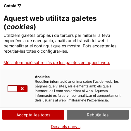
Menú
Cerc
. Obre en una nova finestra.
Català ▽
Aquest web utilitza galetes
ACCIÓ - Agència per al creixement de les empreses
ACCIÓ - Agència per al creixement de les empreses
Cercador
(
cookies
)
Inici
Àfrica oriental: noves fronteres de negoci
Utilitzem galetes pròpies i de tercers per millorar la teva
experiència de navegació, analitzar el trànsit del web i
Ajuts i serveis
personalitzar el contingut que es mostra. Pots acceptar-les,
Idees d'experts
rebutjar-les totes o configurar-les.
Països
Més informació sobre l'ús de les galetes en aquest web.
Serveis d'internacionalització
Serveis d'innovació
Sectors
Analítica
Convocatòries d'ajuts obertes
Últimes notícies
Recullen informació anònima sobre l'ús del web, les
Activitats
pàgines que visites, els elements amb els quals
interactues i com has arribat al web. Aquesta
Properes activitats
informació es fa servir per analitzar el comportament
ACCIÓ
dels usuaris al web i millorar-ne l'experiència.
. Obre en una nova finestra.
Contacte
Accepta-les totes
Rebutja-les
ca
Desa els canvis