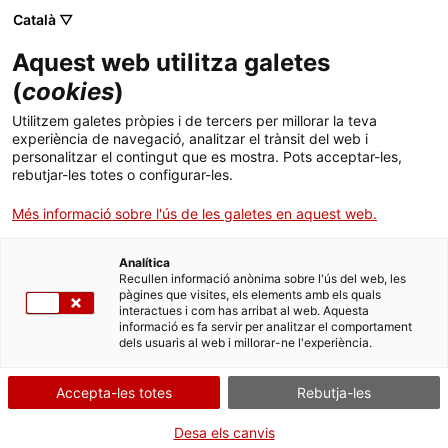
Menú
Cerc
. Obre en una nova finestra.
Català ▽
Aquest web utilitza galetes
ACCIÓ - Agència per al creixement de les empreses
ACCIÓ - Agència per al creixement de les empreses
Cercador
(
cookies
)
Inici
"Als Estats Units triomfen les empreses que
Utilitzem galetes pròpies i de tercers per millorar la teva
adapten el producte al mercat americà, no
experiència de navegació, analitzar el trànsit del web i
Ajuts i serveis
personalitzar el contingut que es mostra. Pots acceptar-les,
les que fan el mateix que aquí"
rebutjar-les totes o configurar-les.
Països
Més informació sobre l'ús de les galetes en aquest web.
Idees d'experts
Conchita Muñoz
Serveis d'internacionalització
Serveis d'innovació
Sectors
Analítica
Convocatòries d'ajuts obertes
Últimes notícies
Recullen informació anònima sobre l'ús del web, les
Activitats
pàgines que visites, els elements amb els quals
interactues i com has arribat al web. Aquesta
Properes activitats
informació es fa servir per analitzar el comportament
ACCIÓ
dels usuaris al web i millorar-ne l'experiència.
. Obre en una nova finestra.
Contacte
Accepta-les totes
Rebutja-les
ca
Desa els canvis