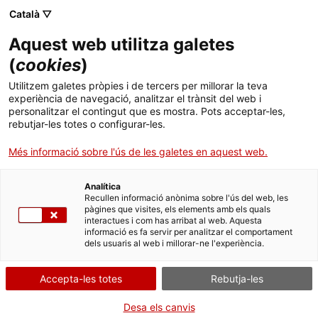
Menú
Cerc
. Obre en una nova finestra.
Català ▽
Aquest web utilitza galetes
ACCIÓ - Agència per al creixement de les empreses
ACCIÓ - Agència per al creixement de les empreses
Cercador
(
cookies
)
Inici
Bòsnia i Hercegovina vol caminar cap a un
Utilitzem galetes pròpies i de tercers per millorar la teva
futur sense carboni
experiència de navegació, analitzar el trànsit del web i
Ajuts i serveis
personalitzar el contingut que es mostra. Pots acceptar-les,
rebutjar-les totes o configurar-les.
Països
Oportunitats de negoci internacionals
Més informació sobre l'ús de les galetes en aquest web.
Serveis d'internacionalització
Serveis d'innovació
L’energia elèctrica a Bòsnia i Hercegovina està
Sectors
fonamentalment generada mitjançant centrals
Analítica
Convocatòries d'ajuts obertes
Últimes notícies
Recullen informació anònima sobre l'ús del web, les
tèrmiques i hidroelèctriques. Bòsnia i Hercegovina
Activitats
pàgines que visites, els elements amb els quals
té una capacitat de 17.000 GWh i és un important
interactues i com has arribat al web. Aquesta
Properes activitats
exportador d’energia a la regió.
informació es fa servir per analitzar el comportament
ACCIÓ
dels usuaris al web i millorar-ne l'experiència.
S’estima que
Bòsnia i Hercegovina
requerirà una
. Obre en una nova finestra.
Contacte
inversió d’uns 6.000 milions de dòlars per a la
Accepta-les totes
Rebutja-les
modernització, extensió de la vida útil i construcció
ca
de noves instal·lacions en energia convencional
Desa els canvis