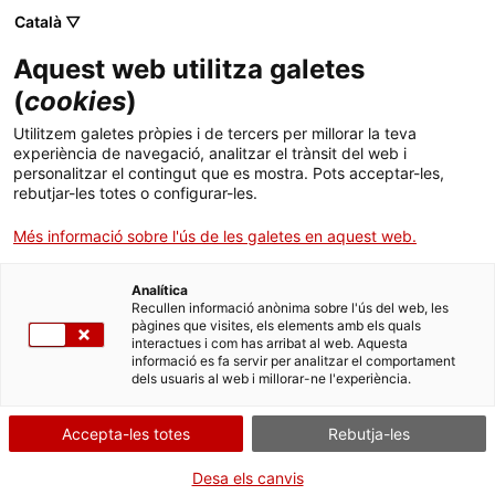
Menú
Cerc
. Obre en una nova finestra.
Català ▽
Aquest web utilitza galetes
ACCIÓ - Agència per al creixement de les empreses
ACCIÓ - Agència per al creixement de les empreses
Cercador
(
cookies
)
Inici
El Banc Mundial situa Singapur com a hub
Utilitzem galetes pròpies i de tercers per millorar la teva
global núm. 1 de la logística
experiència de navegació, analitzar el trànsit del web i
Ajuts i serveis
personalitzar el contingut que es mostra. Pots acceptar-les,
rebutjar-les totes o configurar-les.
Països
Oportunitats de negoci internacionals
Més informació sobre l'ús de les galetes en aquest web.
Serveis d'internacionalització
Serveis d'innovació
No només la coneguda excel·lència de les
Sectors
infraestructures logístiques posiciona Singapur al
Analítica
Convocatòries d'ajuts obertes
Últimes notícies
Recullen informació anònima sobre l'ús del web, les
damunt, l’eficiència del servei és clau també: el 99
Activitats
pàgines que visites, els elements amb els quals
% de les aplicacions electròniques per despatxar
interactues i com has arribat al web. Aquesta
Properes activitats
duanes es gestionen en menys de 10 minuts.
informació es fa servir per analitzar el comportament
ACCIÓ
dels usuaris al web i millorar-ne l'experiència.
Les
inversions en infraestructures
continuen a
. Obre en una nova finestra.
Contacte
Singapur
: la 5a terminal de l’aeroport de
Changi
ja
Accepta-les totes
Rebutja-les
ha començat la seva construcció, la terminal
ca
portuària de Tuas, la qual, quan es completi el
Desa els canvis