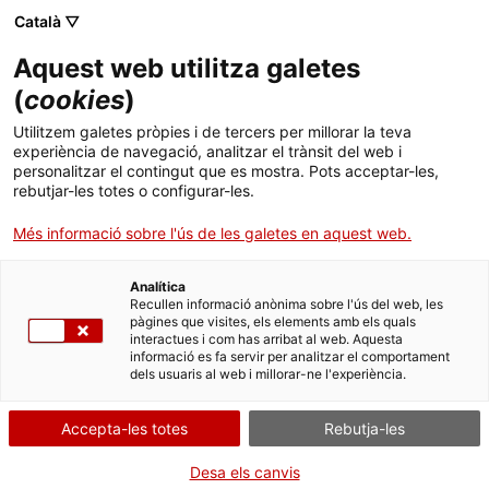
Menú
Cerc
. Obre en una nova finestra.
Català ▽
Aquest web utilitza galetes
ACCIÓ - Agència per al creixement de les empreses
ACCIÓ - Agència per al creixement de les empreses
Cercador
(
cookies
)
Inici
El major mercat per a tecnologies de la salut
Utilitzem galetes pròpies i de tercers per millorar la teva
al sud-est asiàtic
experiència de navegació, analitzar el trànsit del web i
Ajuts i serveis
personalitzar el contingut que es mostra. Pots acceptar-les,
rebutjar-les totes o configurar-les.
Països
Oportunitats de negoci internacionals
Més informació sobre l'ús de les galetes en aquest web.
Serveis d'internacionalització
Serveis d'innovació
El quart país més poblat del món, Indonèsia,
Sectors
presenta grans oportunitats d’exportació tant
Analítica
Convocatòries d'ajuts obertes
Últimes notícies
Recullen informació anònima sobre l'ús del web, les
d’equipaments i dispositius mèdics com
Activitats
pàgines que visites, els elements amb els quals
d’ingredients farmacèutics fins a productes per a la
interactues i com has arribat al web. Aquesta
Properes activitats
salut animal.
informació es fa servir per analitzar el comportament
ACCIÓ
dels usuaris al web i millorar-ne l'experiència.
Amb una població encara en creixement, patrons
. Obre en una nova finestra.
Contacte
epidemiològics canviants i una expansió
Accepta-les totes
Rebutja-les
progressiva d’instal·lacions mèdiques, el
sector de
ca
dispositius i equipaments mèdics
enregistra cada
Desa els canvis