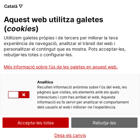
Menú
Cerc
. Obre en una nova finestra.
Català ▽
Aquest web utilitza galetes
ACCIÓ - Agència per al creixement de les empreses
ACCIÓ - Agència per al creixement de les empreses
Cercador
(
cookies
)
Inici
Electromobilitat i digitalització: canvi de
Utilitzem galetes pròpies i de tercers per millorar la teva
paradigma
experiència de navegació, analitzar el trànsit del web i
Ajuts i serveis
personalitzar el contingut que es mostra. Pots acceptar-les,
rebutjar-les totes o configurar-les.
Països
Oportunitats de negoci internacionals
Més informació sobre l'ús de les galetes en aquest web.
Serveis d'internacionalització
Serveis d'innovació
Les empreses alemanyes acceleren cap a
Sectors
l’electrificació, programari, sensors i mobilitat
Analítica
Convocatòries d'ajuts obertes
Últimes notícies
Recullen informació anònima sobre l'ús del web, les
compartida. Catalunya pot participar de la cadena
Activitats
pàgines que visites, els elements amb els quals
de subministrament electrònica, connectivitat o
interactues i com has arribat al web. Aquesta
Properes activitats
serveis d’innovació en mobilitat urbana i vehicle
informació es fa servir per analitzar el comportament
ACCIÓ
dels usuaris al web i millorar-ne l'experiència.
intel·ligent.
. Obre en una nova finestra.
Contacte
De cara al 2030 es preveu que a
Alemanya
hi
Accepta-les totes
Rebutja-les
circulin 15 milions de cotxes elèctrics i existeixin un
ca
milió de punts de recàrrega públics, motiu pel qual
Desa els canvis