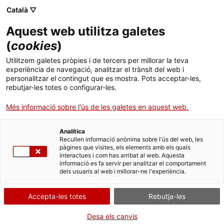
Menú
Cerc
. Obre en una nova finestra.
Català ▽
Aquest web utilitza galetes
ACCIÓ - Agència per al creixement de les empreses
ACCIÓ - Agència per al creixement de les empreses
Cercador
(
cookies
)
Inici
L’epicentre de la digitalització
Utilitzem galetes pròpies i de tercers per millorar la teva
experiència de navegació, analitzar el trànsit del web i
Ajuts i serveis
personalitzar el contingut que es mostra. Pots acceptar-les,
Oportunitats de negoci internacionals
rebutjar-les totes o configurar-les.
Països
El hub tecnològic més important del món, amb
Més informació sobre l'ús de les galetes en aquest web.
Serveis d'internacionalització
Serveis d'innovació
més de 15.000 startups tecnològiques i una
Sectors
inversió en R+D que supera els 100.000 M$ anuals,
Analítica
Convocatòries d'ajuts obertes
Últimes notícies
està als Estats Units. Silicon Valley acull també
Recullen informació anònima sobre l'ús del web, les
Activitats
pàgines que visites, els elements amb els quals
gegants com Intel, Google, Apple, Ciscom HP o
interactues i com has arribat al web. Aquesta
Properes activitats
Nvidia.
ACCIÓ
informació es fa servir per analitzar el comportament
dels usuaris al web i millorar-ne l'experiència.
Empreses tecnològiques catalanes poden trobar
. Obre en una nova finestra.
Contacte
oportunitats de negoci
i creixement
gràcies a
Accepta-les totes
Rebutja-les
l’accés a finançament de capital risc
, l’accessibilitat
ca
a grans empreses i altres
startups
, però també
Desa els canvis