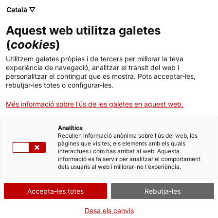
Menú
Cerc
. Obre en una nova finestra.
Català ▽
Aquest web utilitza galetes
ACCIÓ - Agència per al creixement de les empreses
ACCIÓ - Agència per al creixement de les empreses
Cercador
(
cookies
)
Inici
Estònia, mercat en expansió per a productes
Utilitzem galetes pròpies i de tercers per millorar la teva
naturals europeus
experiència de navegació, analitzar el trànsit del web i
Ajuts i serveis
personalitzar el contingut que es mostra. Pots acceptar-les,
rebutjar-les totes o configurar-les.
Països
Oportunitats de negoci internacionals
Més informació sobre l'ús de les galetes en aquest web.
Serveis d'internacionalització
Serveis d'innovació
Estònia té amb un mercat en expansió per a
Sectors
suplements dietètics i cosmètics, amb marques
Analítica
Convocatòries d'ajuts obertes
Últimes notícies
Recullen informació anònima sobre l'ús del web, les
internacionals i locals. Els productes estonians se
Activitats
pàgines que visites, els elements amb els quals
solen centrar en ingredients naturals i han de
interactues i com has arribat al web. Aquesta
Properes activitats
correspondre als estàndards ISO 22000:2018.
informació es fa servir per analitzar el comportament
ACCIÓ
dels usuaris al web i millorar-ne l'experiència.
Per al 2025, s'estima que els ingressos del
mercat
. Obre en una nova finestra.
Contacte
de suplements a Estònia
ascendiran a 18,63 M$
Accepta-les totes
Rebutja-les
amb una taxa de creixement anual del 10,81 %
ca
entre el 2025 i el 2029.
Desa els canvis