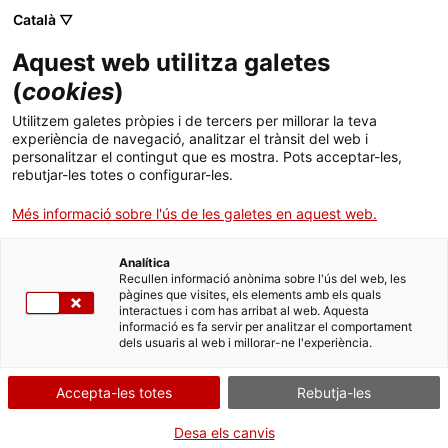
Menú
Cerc
. Obre en una nova finestra.
Català ▽
Aquest web utilitza galetes
ACCIÓ - Agència per al creixement de les empreses
ACCIÓ - Agència per al creixement de les empreses
Cercador
(
cookies
)
Inici
Oportunitats per al producte farmacèutic
Utilitzem galetes pròpies i de tercers per millorar la teva
amb recepta i EFP
experiència de navegació, analitzar el trànsit del web i
Ajuts i serveis
personalitzar el contingut que es mostra. Pots acceptar-les,
rebutjar-les totes o configurar-les.
Països
Oportunitats de negoci internacionals
Més informació sobre l'ús de les galetes en aquest web.
Serveis d'internacionalització
Serveis d'innovació
La demanda de productes farmacèutics a Croàcia
Sectors
continua amb la seva tendència ascendent,
Analítica
Convocatòries d'ajuts obertes
Últimes notícies
Recullen informació anònima sobre l'ús del web, les
especialment en el segment EFP. Per la seva banda,
Activitats
pàgines que visites, els elements amb els quals
Croàcia compta amb una potent indústria
interactues i com has arribat al web. Aquesta
Properes activitats
farmacèutica amb potencial de creixement a la
informació es fa servir per analitzar el comportament
ACCIÓ
dels usuaris al web i millorar-ne l'experiència.
regió.
. Obre en una nova finestra.
Contacte
El
mercat farmacèutic croat
està valorat en més de
Accepta-les totes
Rebutja-les
1.600 milions d’euros. La majoria de les
ca
especialitats farmacèutiques han mostrat
Desa els canvis