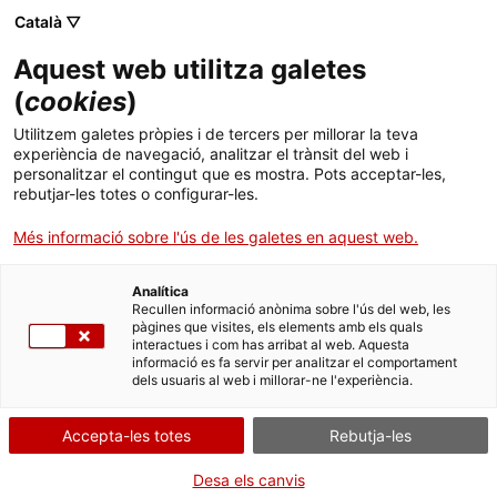
Menú
Cerc
. Obre en una nova finestra.
Català ▽
Aquest web utilitza galetes
ACCIÓ - Agència per al creixement de les empreses
ACCIÓ - Agència per al creixement de les empreses
Cercador
(
cookies
)
Inici
Convocatòries d’ajuts
Utilitzem galetes pròpies i de tercers per millorar la teva
experiència de navegació, analitzar el trànsit del web i
Ajuts i serveis
personalitzar el contingut que es mostra. Pots acceptar-les,
Ajuts i acreditacions obertes
rebutjar-les totes o configurar-les.
Països
Més informació sobre l'ús de les galetes en aquest web.
Serveis d'internacionalització
Serveis d'innovació
Subvencions per a inversions
Sectors
. Obre en una 
empresarials d'alt impacte 2026
Analítica
Convocatòries d'ajuts obertes
Últimes notícies
Recullen informació anònima sobre l'ús del web, les
Fins al 15 de setembre de 2026 a les 14.00 h.
Activitats
pàgines que visites, els elements amb els quals
interactues i com has arribat al web. Aquesta
Properes activitats
informació es fa servir per analitzar el comportament
ACCIÓ
dels usuaris al web i millorar-ne l'experiència.
Cupons ACCIÓ per començar a exportar
2026
. Obre en una nova finestra.
Contacte
Accepta-les totes
Rebutja-les
Fins al 15 de setembre de 2026 a les 14.00 h, o
quan s’exhaureixi el pressupost.
ca
Desa els canvis