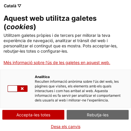
Menú
Cerc
. Obre en una nova finestra.
Català ▽
Aquest web utilitza galetes
ACCIÓ - Agència per al creixement de les empreses
ACCIÓ - Agència per al creixement de les empreses
(
cookies
)
Cercador
Inici
Comunicació de la declaració anual obligatòria
Utilitzem galetes pròpies i de tercers per millorar la teva
del cens a l'explotació ramadera
experiència de navegació, analitzar el trànsit del web i
Ajuts i serveis
personalitzar el contingut que es mostra. Pots acceptar-les,
rebutjar-les totes o configurar-les.
Presentar la comunicació
Països
Més informació sobre l'ús de les galetes en aquest web.
Serveis d'internacionalització
Serveis d'innovació
Sectors
Analítica
Convocatòries d'ajuts obertes
Últimes notícies
Recullen informació anònima sobre l'ús del web, les
Per Internet
Presencialment
Activitats
pàgines que visites, els elements amb els quals
interactues i com has arribat al web. Aquesta
Properes activitats
. Ves a Aplicació GTR
Inicia
Consulta on
informació es fa servir per analitzar el comportament
ACCIÓ
dels usuaris al web i millorar-ne l'experiència.
QUAN
. Obre en una nova finestra.
Contacte
Accepta-les totes
Rebutja-les
Fora de termini
Idioma:
ca
Desa els canvis
De l'01/01/2026 al 28/02/2026