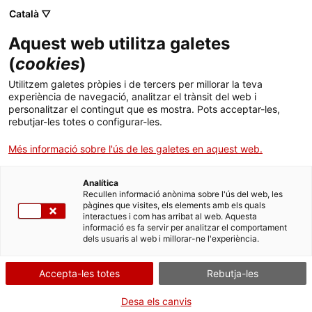
Menú
Cerc
. Obre en una nova finestra.
Català ▽
Aquest web utilitza galetes
ACCIÓ - Agència per al creixement de les empreses
ACCIÓ - Agència per al creixement de les empreses
(
cookies
)
Cercador
Inici
Declaració d'Espais de Protecció Arqueològica
Utilitzem galetes pròpies i de tercers per millorar la teva
experiència de navegació, analitzar el trànsit del web i
Ajuts i serveis
Declaració
personalitzar el contingut que es mostra. Pots acceptar-les,
rebutjar-les totes o configurar-les.
Països
Més informació sobre l'ús de les galetes en aquest web.
Serveis d'internacionalització
Serveis d'innovació
Sectors
Per Internet
Presencialment
Analítica
Convocatòries d'ajuts obertes
Últimes notícies
Recullen informació anònima sobre l'ús del web, les
Activitats
pàgines que visites, els elements amb els quals
Inicia
Consulta on
interactues i com has arribat al web. Aquesta
Properes activitats
ACCIÓ
informació es fa servir per analitzar el comportament
dels usuaris al web i millorar-ne l'experiència.
QUAN
. Obre en una nova finestra.
Contacte
En qualsevol moment
Accepta-les totes
Rebutja-les
Idioma:
ca
Desa els canvis