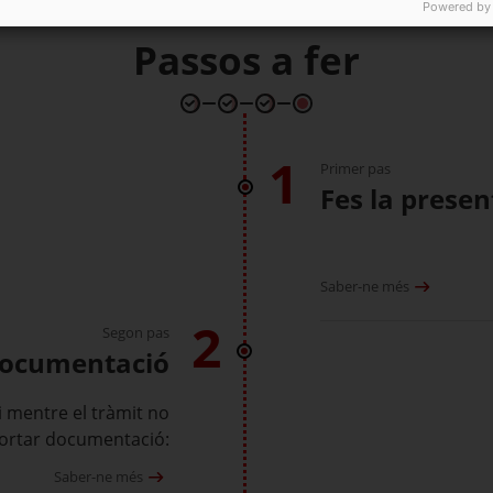
Powered by
Passos a fer
1
Primer pas
Fes la presen
Saber-ne més
2
Segon pas
documentació
 i mentre el tràmit no
aportar documentació:
Saber-ne més