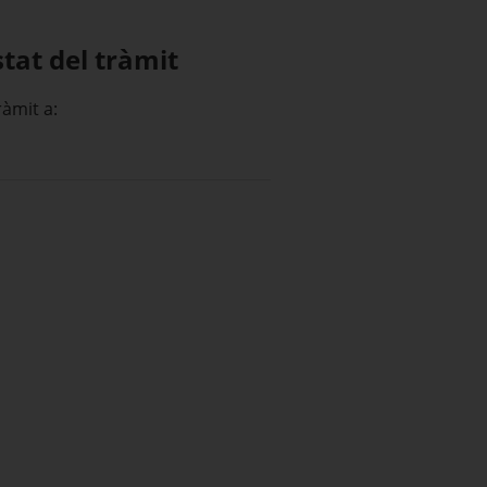
stat del tràmit
tràmit a: