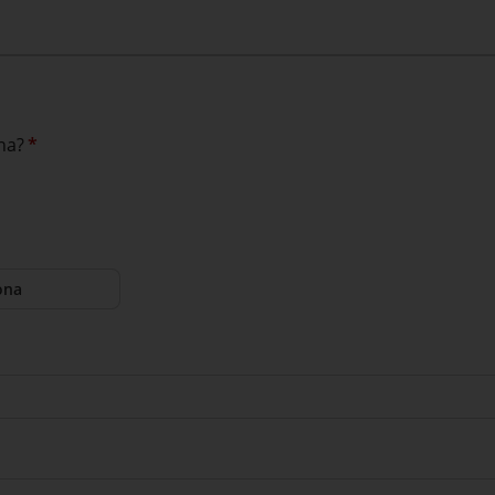
na?
*
ona