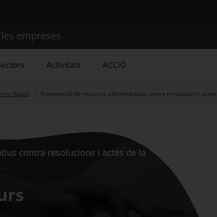
e les empreses
Cercador
Sectors
Activitats
ACCIÓ
ies d’ajuts
Presentació de recursos administratius contra resolucions i actes
Serveis d'innovació
Convocatòries d'ajuts obertes
Últim
ius contra resolucions i actes de la
urs