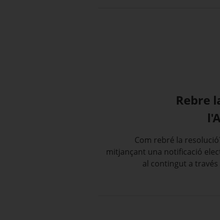
Rebre l
l'
Com rebré la resolució
mitjançant una notificació elec
al contingut a travé