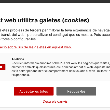
s cal tenir en compte els terminis específicament establerts
 web utilitza galetes (
cookies
)
aletes pròpies i de tercers per millorar la teva experiència de navega
l trànsit del web i personalitzar el contingut que es mostra. Pots acce
s totes o configurar-les.
ació sobre l'ús de les galetes en aquest web.
lari de presentació i hi adjunteu:
Analítica
Recullen informació anònima sobre l'ús del web, les pàgines que visites,
.
elements amb els quals interactues i com has arribat al web. Aquesta in
iva de la representació, només si s’actua en nom d’una alt
es fa servir per analitzar el comportament dels usuaris al web i millorar-
l'experiència.
Accepta-les totes
Rebutja-les
Desa els canvis
s a aquest tràmit.