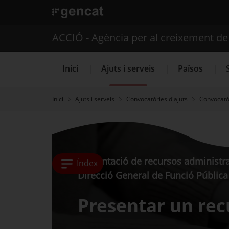
. Obre en una nova finestra.
ACCIÓ - Agència per al creixement d
Inici
Ajuts i serveis
Països
Inici
Ajuts i serveis
Convocatòries d'ajuts
Convocatòr
Serveis d'internacionalització
Presentació de recursos administrat
Índex
Direcció General de Funció Pública
Presentar un rec