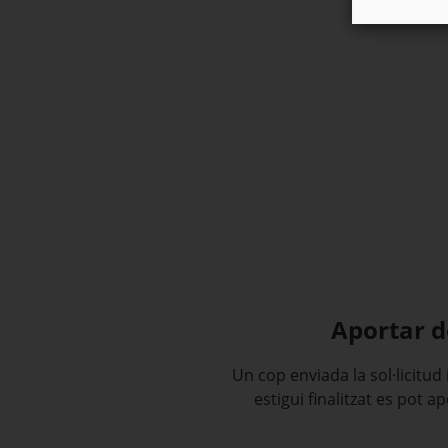
Aportar 
Un cop enviada la sol·licitud
estigui finalitzat es pot 