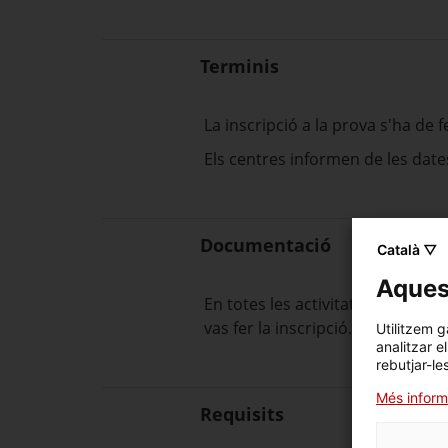
Terminis
La inscripció a la prova s'ha de f
Els centres informen de les dates
Documentació
Català ▽
Aquest
En totes les activitats relaciona
vas fer la inscripció.
Utilitzem g
analitzar e
rebutjar-le
Més inform
Requisits