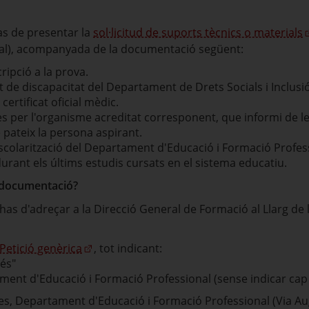
has de presentar la
sol·licitud de suports tècnics o materials
legal), acompanyada de la documentació següent:
cripció a la prova.
 de discapacitat del Departament de Drets Socials i Inclusi
ertificat oficial mèdic.
ès per l'organisme acreditat corresponent, que informi de le
 pateix la persona aspirant.
scolarització del Departament d'Educació i Formació Profess
urant els últims estudis cursats en el sistema educatiu.
la documentació?
l'has d'adreçar a la Direcció General de Formació al Llarg de l
Petició genèrica
, tot indicant:
és"
ment d'Educació i Formació Professional (sense indicar cap d
ves, Departament d'Educació i Formació Professional (Via Au