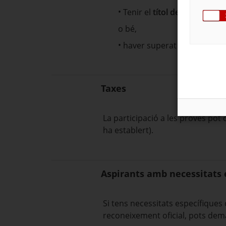
Tenir el
títol de graduat en
o bé,
haver superat la prova d'ac
Taxes
La participació a les proves pot 
ha establert).
Aspirants amb necessitats 
Si tens necessitats específiques 
reconeixement oficial, pots dem