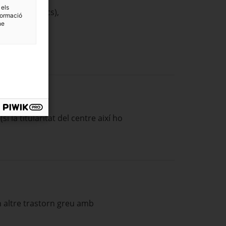
 els
ctes acadèmics),
formació
ne
 la titularitat del centre així ho
un altre trastorn greu amb