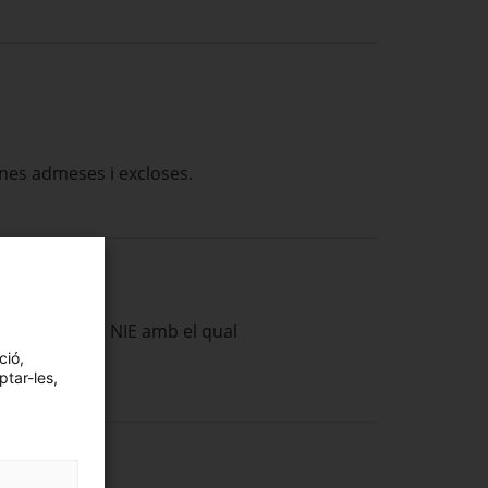
sones admeses i excloses.
passaport o el NIE amb el qual
ció,
ptar-les,