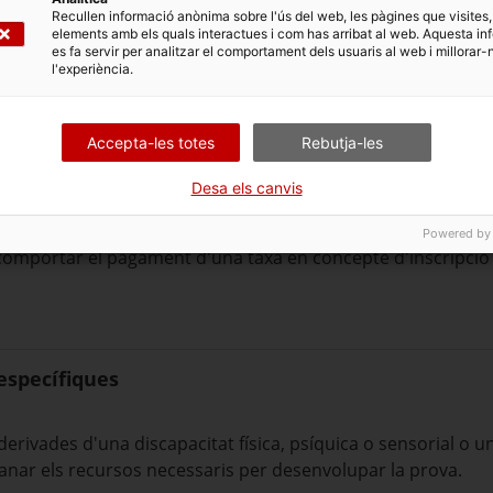
Recullen informació anònima sobre l'ús del web, les pàgines que visites,
 educació secundària obligatòria
(o un títol equivalent a efe
elements amb els quals interactues i com has arribat al web. Aquesta in
es fa servir per analitzar el comportament dels usuaris al web i millorar-
l'experiència.
cés als cicles formatius de grau mitjà.
Accepta-les totes
Rebutja-les
Desa els canvis
Powered by
comportar el pagament d'una taxa en concepte d'inscripció (si
específiques
derivades d'una discapacitat física, psíquica o sensorial o 
anar els recursos necessaris per desenvolupar la prova.