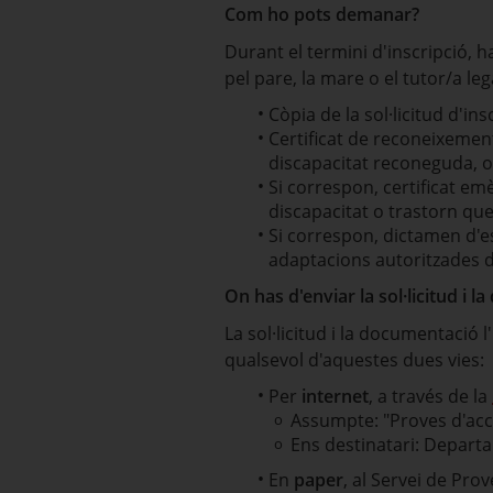
Com ho pots demanar?
Durant el termini d'inscripció, 
pel pare, la mare o el tutor/a 
Còpia de la sol·licitud d'ins
Certificat de reconeixement
discapacitat reconeguda, o c
Si correspon, certificat em
discapacitat o trastorn que
Si correspon, dictamen d'e
adaptacions autoritzades d
On has d'enviar la sol·licitud i 
La sol·licitud i la documentació 
qualsevol d'aquestes dues vies:
Per
internet
, a través de la
Assumpte: "Proves d'acc
Ens destinatari: Departa
En
paper
, al Servei de Pro