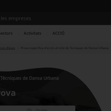
e les empreses
Cercador
Sectors
Activitats
ACCIÓ
ies d’ajuts
Prova específica d'accés al cicle de Tècniques de Dansa Urbana
Serveis d'innovació
Convocatòries d'ajuts obertes
Últim
de Tècniques de Dansa Urbana
rova
QUAN