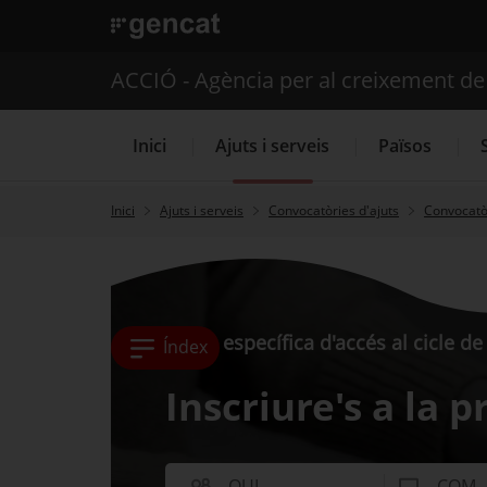
. Obre en una nova finestra.
ACCIÓ - Agència per al creixement d
Inici
Ajuts i serveis
Països
Inici
Ajuts i serveis
Convocatòries d'ajuts
Convocatòr
Serveis d'internacionalització
Prova específica d'accés al cicle 
Índex
Inscriure's a la p
QUI
COM