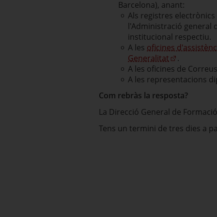
Barcelona), anant:
Als registres electrònic
l'Administració general 
institucional respectiu.
A les
oficines d'assistèn
Generalitat
.
A les oficines de Correus
A les representacions di
Com rebràs la resposta?
La Direcció General de Formació 
Tens un termini de tres dies a pa