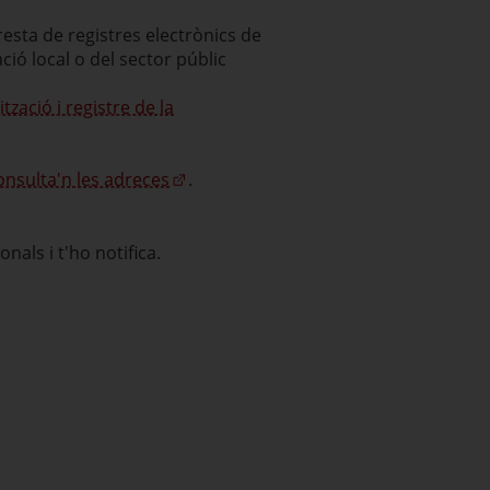
resta de registres electrònics de
ió local o del sector públic
ització i registre de la
onsulta'n les adreces
.
als i t'ho notifica.