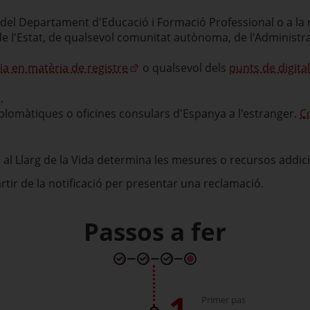
s del Departament d'Educació i Formació Professional o a la 
de l'Estat, de qualsevol comunitat autònoma, de l'Administrac
cia en matèria de registre
o qualsevol dels
punts de digital
.
plomàtiques o oficines consulars d'Espanya a l'estranger.
C
al Llarg de la Vida determina les mesures o recursos addicion
rtir de la notificació per presentar una reclamació.
Passos a fer
1
Primer pas