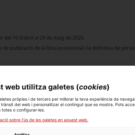
er del 10 d'abril al 29 de maig de 2026.
 de publicació de la llista provisional i la definitiva de per
 web utilitza galetes (
cookies
)
des amb la prova d'accés has de portar l'original del DNI, el 
aletes pròpies i de tercers per millorar la teva experiència de navega
l trànsit del web i personalitzar el contingut que es mostra. Pots acce
s totes o configurar-les.
ació sobre l'ús de les galetes en aquest web.
Analítica