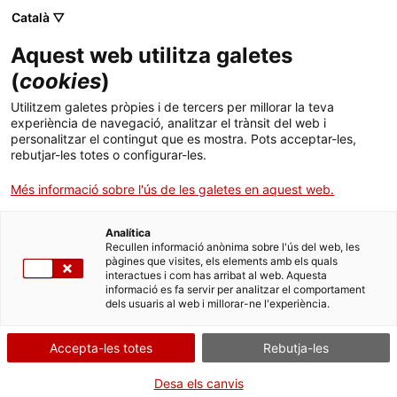
Menú
Cerc
. Obre en una nova finestra.
Català ▽
Aquest web utilitza galetes
ACCIÓ - Agència per al creixement de les empreses
ACCIÓ - Agència per al creixement de les empreses
Cercador
(
cookies
)
Inici
Cercador de premsa i actualitat
Utilitzem galetes pròpies i de tercers per millorar la teva
experiència de navegació, analitzar el trànsit del web i
Ajuts i serveis
personalitzar el contingut que es mostra. Pots acceptar-les,
Cercador
rebutjar-les totes o configurar-les.
Països
Més informació sobre l'ús de les galetes en aquest web.
S'han trobat
23
resultats
Serveis d'internacionalització
Serveis d'innovació
Sectors
Analítica
Convocatòries d'ajuts obertes
Últimes notícies
La multinacional química-
Recullen informació anònima sobre l'ús del web, les
Activitats
farmacèutica japonesa AGC
pàgines que visites, els elements amb els quals
interactues i com has arribat al web. Aquesta
Properes activitats
inaugura la seva nova planta a
informació es fa servir per analitzar el comportament
ACCIÓ
Malgrat de Mar, on ha invertit més
dels usuaris al web i millorar-ne l'experiència.
de 100M€
. Obre en una nova finestra.
Contacte
Accepta-les totes
Rebutja-les
16/09/2025
ca
Desa els canvis