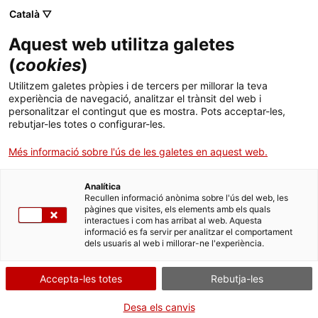
Menú
Cerc
. Obre en una nova finestra.
Català ▽
Aquest web utilitza galetes
ACCIÓ - Agència per al creixement de les empreses
ACCIÓ - Agència per al creixement de les empreses
Cercador
(
cookies
)
Inici
Fer negocis a Orient Mitjà i nord d'Àfrica
Utilitzem galetes pròpies i de tercers per millorar la teva
experiència de navegació, analitzar el trànsit del web i
Ajuts i serveis
personalitzar el contingut que es mostra. Pots acceptar-les,
rebutjar-les totes o configurar-les.
Oportunitats de negoci,
Països
Més informació sobre l'ús de les galetes en aquest web.
Serveis d'internacionalització
Serveis d'innovació
serveis, activitats i oficines
Sectors
Analítica
d'ACCIÓ per exportar o
Convocatòries d'ajuts obertes
Últimes notícies
Recullen informació anònima sobre l'ús del web, les
Activitats
pàgines que visites, els elements amb els quals
interactues i com has arribat al web. Aquesta
establir-te a...
Properes activitats
informació es fa servir per analitzar el comportament
ACCIÓ
dels usuaris al web i millorar-ne l'experiència.
. Obre en una nova finestra.
Contacte
Accepta-les totes
Rebutja-les
ca
Desa els canvis