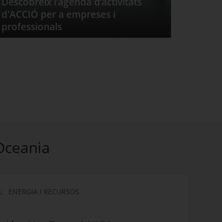
Descobreix l’agenda d’activitats
d'ACCIÓ per a empreses i
professionals
 Oceania
A
ENERGIA I RECURSOS