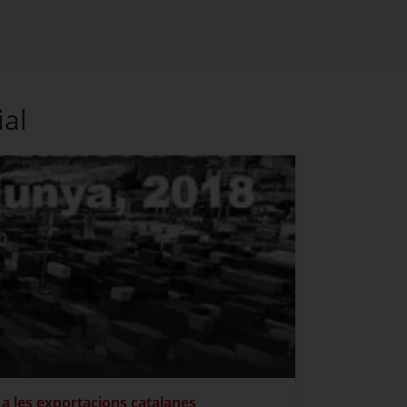
ial
r a les exportacions catalanes