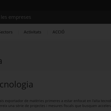
e les empreses
Cercador
Sectors
Activitats
ACCIÓ
a
Serveis d'innovació
Convocatòries d'ajuts obertes
Últim
ecnologia
s exportador de matèries primeres a estar enfocat en l'alta tecnolog
reix una sèrie de projectes i mesures fiscals que busquen acceler