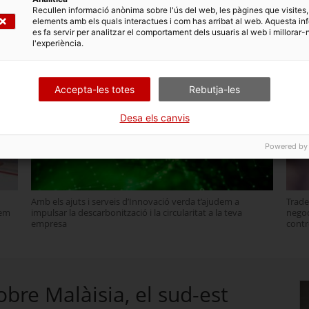
Recullen informació anònima sobre l'ús del web, les pàgines que visites,
elements amb els quals interactues i com has arribat al web. Aquesta in
es fa servir per analitzar el comportament dels usuaris al web i millorar-
l'experiència.
 fer negocis a Malàisia
Accepta-les totes
Rebutja-les
erç
Innovació verda: descarbonització, circularitat i
Trad
eficiència energètica
Desa els canvis
Powered by
Amb els ajuts i serveis d’Innovació verda t’ajudem a
Trade
dem
impulsar la descarbonització i la circularitat a la teva
negoci
empresa
contr
bre Malàisia, el sud-est