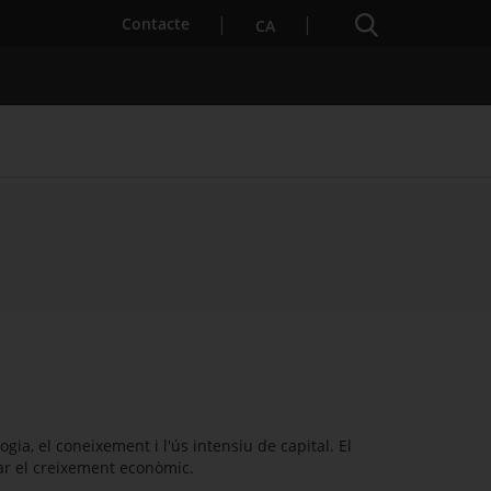
Cercador
. Obre en una nova finestra.
Contacte
CA
es notícies
Properes activitats
ia, el coneixement i l'ús intensiu de capital. El
ar el creixement econòmic.