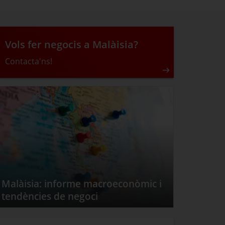
Vols fer negocis a Malàisia?
Contacta'ns!
Malàisia: informe macroeconòmic i
tendències de negoci