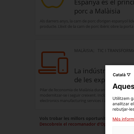
Espanya és el princ
porc a Malàisia
Als darrers anys, la carn de porc d’origen espanyol li
producte. L’èxit de la carn de porc ibèric obre la porta
MALÀISIA
TIC I TRANSFORM
La indústria electr
Català ▽
de les exportacions
Aquest
Pilar de l’economia de Malàisia durant dècades, la ind
modernitzar-se i seguir creixent. Inclou subsectors c
Utilitzem g
electronics manufacturing services i automatització in
analitzar e
rebutjar-le
Vols trobar les millors oportunitats per a la 
Més inform
Descobreix el recomanador d'Oportunitats de