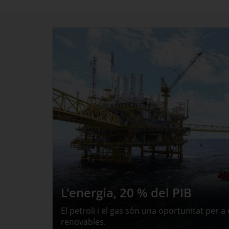
Ubicació estratègica al sud-e
Atractiu per a inversors que vulguin produ