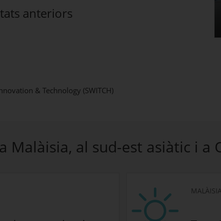
tats anteriors
 Innovation & Technology (SWITCH)
 Malàisia, al sud-est asiàtic i a
MALÀISI