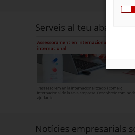
Serveis al teu abast per
Assessorament en internacionalització i com
internacional
T'assessorem en la internacionalització i comerç
internacional de la teva empresa. Descobreix com po
ajudar-te
Notícies empresarials so