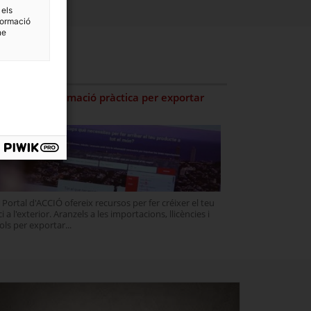
 els
formació
ne
e Portal: informació pràctica per exportar
 Portal d'ACCIÓ ofereix recursos per fer créixer el teu
 a l'exterior. Aranzels a les importacions, llicències i
ols per exportar...