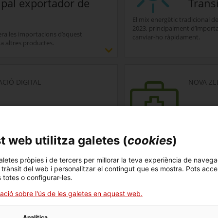
ipal exportador de
Trans
El mix energètic tradicional 
2023, principalment d’importa
dera les importacions d’aquest
canviar-ho ràpidament.
 a altres productes.
Desplegar més opcions de Espanya és 
ACIÓ DIGITAL
NOVA ZE
ònica suposa el 40 %
Atenci
 nacionals
preve
 web utilitza galetes (
cookies
)
ústria electrònica ha sabut
Nova Zelanda vol millorar l'ate
om el dels semiconductors,
preventiva. Les empreses cata
aletes pròpies i de tercers per millorar la teva experiència de navega
dustrial.
adaptats a aquestes necessita
l trànsit del web i personalitzar el contingut que es mostra. Pots acce
Desplegar més opcions de La indústri
s totes o configurar-les.
teva empresa?
ació sobre l'ús de les galetes en aquest web.
Vols sa
 Negoci
Analítica