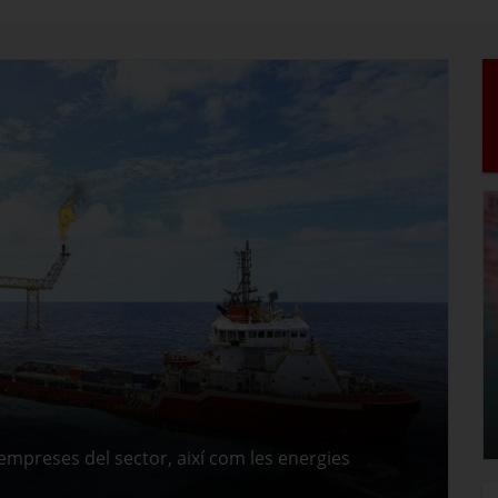
st asiàtic
ir-hi i vendre productes tecnològicament avançats.