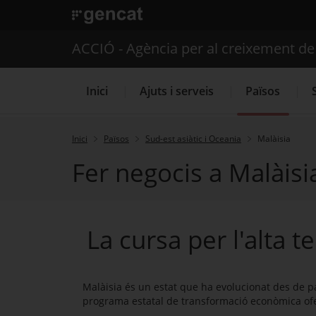
. Obre en una nova finestra.
ACCIÓ - Agència per al creixement d
Inici
Ajuts i serveis
Països
Inici
Països
Sud-est asiàtic i Oceania
Malàisia
Fer negocis a Malàisi
Serveis d'internacionalització
La cursa per l'alta t
Malàisia és un estat que ha evolucionat des de paí
programa estatal de transformació econòmica ofe