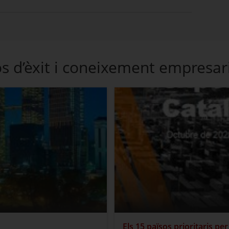
os d’èxit i coneixement empresar
Els 15 països prioritaris pe