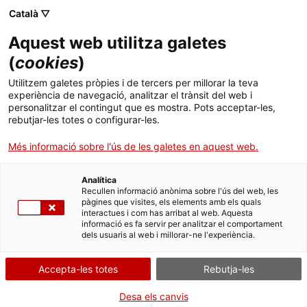
Menú
Cerc
. Obre en una nova finestra.
Català ▽
Aquest web utilitza galetes
ACCIÓ - Agència per al creixement de les empreses
ACCIÓ - Agència per al creixement de les empreses
Cercador
(
cookies
)
Inici
Cercador del Banc de coneixement
Utilitzem galetes pròpies i de tercers per millorar la teva
experiència de navegació, analitzar el trànsit del web i
Ajuts i serveis
personalitzar el contingut que es mostra. Pots acceptar-les,
Cercador
rebutjar-les totes o configurar-les.
Països
Més informació sobre l'ús de les galetes en aquest web.
S'han trobat
67
resultats
Serveis d'internacionalització
Serveis d'innovació
Sectors
Analítica
Convocatòries d'ajuts obertes
Últimes notícies
La UE imposa aranzels antidúmping a les
Recullen informació anònima sobre l'ús del web, les
Activitats
importacions de fibra de vidre d'Egipte, Bahrain i
pàgines que visites, els elements amb els quals
interactues i com has arribat al web. Aquesta
Properes activitats
Tailàndia
informació es fa servir per analitzar el comportament
ACCIÓ
La Unió Europea ha aprovat nous
aranzels
dels usuaris al web i millorar-ne l'experiència.
antidúmping sobre la fibra de vidre importada
d’Egipte, Bahrain i Tailàndia
per protegir la
. Obre en una nova finestra.
Contacte
indústria europea davant de preus
Accepta-les totes
Rebutja-les
artificiosament baixos. Aquesta mesura reforça
sectors estratègics com l’automoció, l’energia
ca
Desa els canvis
renovable, la construcció i l’electrònica, i ajuda a