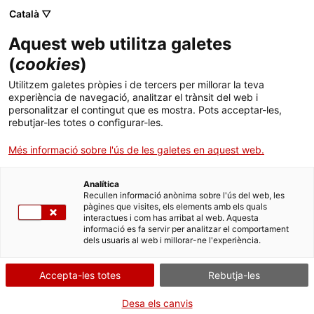
Menú
Cerc
. Obre en una nova finestra.
Català ▽
Aquest web utilitza galetes
ACCIÓ - Agència per al creixement de les empreses
ACCIÓ - Agència per al creixement de les empreses
Cercador
(
cookies
)
Inici
La Unió Europea anul·la la normativa contra
Utilitzem galetes pròpies i de tercers per millorar la teva
la importació de pneumàtics de camió
experiència de navegació, analitzar el trànsit del web i
Ajuts i serveis
personalitzar el contingut que es mostra. Pots acceptar-les,
originaris de la Xina
rebutjar-les totes o configurar-les.
Països
Més informació sobre l'ús de les galetes en aquest web.
Alertes de comerç internacional
Serveis d'internacionalització
Serveis d'innovació
Sectors
Analítica
El 4 de maig de 2022 es va publicar una sentència
Convocatòries d'ajuts obertes
Últimes notícies
Recullen informació anònima sobre l'ús del web, les
Activitats
del Tribunal General de la Unió Europea que anul·la
pàgines que visites, els elements amb els quals
el Reglament "antidumping" definitiu i el Reglament
interactues i com has arribat al web. Aquesta
Properes activitats
informació es fa servir per analitzar el comportament
antisubvencions sobre les importacions de
ACCIÓ
dels usuaris al web i millorar-ne l'experiència.
determinats pneumàtics, nous o recautxutats, de
cautxú, originaris de la Xina.
. Obre en una nova finestra.
Contacte
Accepta-les totes
Rebutja-les
XINA
AUTOMOCIÓ I TRANSPORT
ca
Desa els canvis
04/05/2022