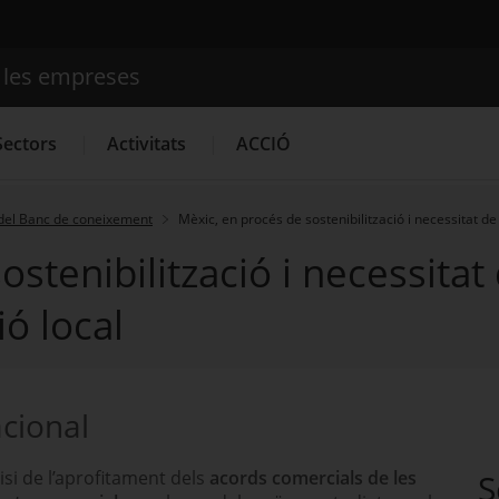
e les empreses
Cercador
Sectors
Activitats
ACCIÓ
del Banc de coneixement
Mèxic, en procés de sostenibilització i necessitat d
ostenibilització i necessitat
Serveis d'innovació
Convocatòries d'ajuts obertes
Últim
ó local
acional
isi de l’aprofitament dels
acords comercials de les
S