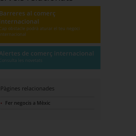
Barreres al comerç
internacional
Cap obstacle podrà aturar el teu negoci
internacional
Alertes de comerç internacional
Consulta les novetats
Pàgines relacionades
Fer negocis a Mèxic