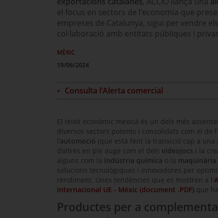
exportacions catalanes
, ACCIÓ llança una
al
el focus en sectors de l'economia que pres
empreses de Catalunya, sigui per vendre els 
col·laboració amb entitats públiques i privad
MÈXIC
19/06/2024
Consulta l'Alerta comercial
El teixit econòmic mexicà és un dels més assenta
diversos sectors potents i consolidats com el de l’
l’
automoció
(que està fent la transició cap a una m
d’altres en ple auge com el dels
videojocs
i la cre
alguns com la
indústria química
o la
maquinària
solucions tecnològiques i innovadores per optimi
rendiment. Unes tendències que es mostren a l'
A
internacional UE - Mèxic (document .PDF)
que ha
Productes per a complementar