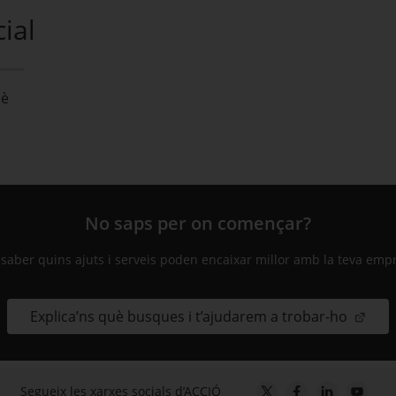
ial
Mè
No saps per on començar?
 saber quins ajuts i serveis poden encaixar millor amb la teva emp
Explica’ns què busques i t’ajudarem a trobar-ho
Segueix les xarxes socials d’ACCIÓ