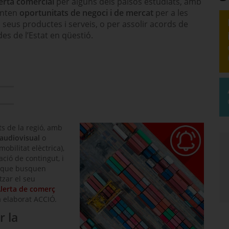
erta comercial
per alguns dels països estudiats, amb
enten
oportunitats de negoci i de mercat
per a les
seus productes i serveis, o per assolir acords de
es de l’Estat en qüestió.
ts de la regió, amb
audiovisual
o
obilitat elèctrica),
ació de contingut, i
que busquen
tzar el seu
lerta de comerç
 elaborat ACCIÓ.
 la