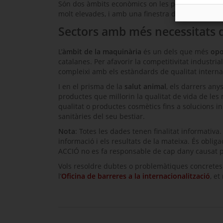
Són dos àmbits econòmics on les possibilitats de 
molt elevades, i amb una finestra de rendibilitat 
Sectors amb més necessitats d
L’
àmbit de la maquinària
és un dels que més
opo
catalanes. Per afavorir la competitivitat industri
compleixi amb els estàndards de qualitat interna
I en el prisma de la
salut animal
, els darrers an
productes que millorin la qualitat de vida de les
qualitat o productes cosmètics fins a solucions 
sanitàries del seu bestiar.
Nota
: Totes les dades tenen finalitat informativ
informació i els resultats de la mateixa. És obliga
ACCIÓ no es fa responsable de cap dany causat pe
Vols resoldre dubtes o problemàtiques concretes d
l’
Oficina de barreres a la internacionalització
, e