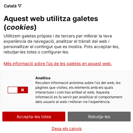
Menú
Cerc
. Obre en una nova finestra.
Català ▽
Aquest web utilitza galetes
ACCIÓ - Agència per al creixement de les empreses
ACCIÓ - Agència per al creixement de les empreses
Cercador
(
cookies
)
Inici
Empreses importadores de productes
Utilitzem galetes pròpies i de tercers per millorar la teva
sanitaris turques denuncien el retard en la
experiència de navegació, analitzar el trànsit del web i
Ajuts i serveis
personalitzar el contingut que es mostra. Pots acceptar-les,
preparació del certificat A.TR
rebutjar-les totes o configurar-les.
Països
Més informació sobre l'ús de les galetes en aquest web.
Alertes de comerç internacional
Serveis d'internacionalització
Serveis d'innovació
Sectors
Analítica
L’
Oficina Exterior de Comerç i Inversions de
Convocatòries d'ajuts obertes
Últimes notícies
Recullen informació anònima sobre l'ús del web, les
Activitats
Catalunya a Turquia
comunica queixes per part
pàgines que visites, els elements amb els quals
d’empreses importadores turques de productes
interactues i com has arribat al web. Aquesta
Properes activitats
informació es fa servir per analitzar el comportament
sanitaris.
ACCIÓ
dels usuaris al web i millorar-ne l'experiència.
TURQUIA
. Obre en una nova finestra.
Contacte
Accepta-les totes
Rebutja-les
SALUT, FARMÀCIA, CIÈNCIES DE LA VIDA I BENESTAR
01/11/2021
ca
Desa els canvis