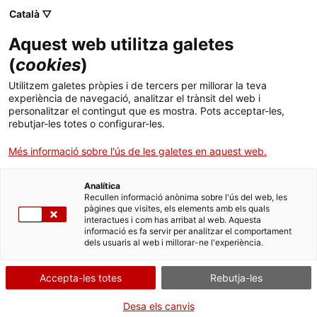
Menú
Cerc
. Obre en una nova finestra.
Català ▽
Aquest web utilitza galetes
ACCIÓ - Agència per al creixement de les empreses
ACCIÓ - Agència per al creixement de les empreses
Cercador
(
cookies
)
Inici
4 startups catalanes amb tecnologia 'deep
Utilitzem galetes pròpies i de tercers per millorar la teva
tech'
experiència de navegació, analitzar el trànsit del web i
Ajuts i serveis
personalitzar el contingut que es mostra. Pots acceptar-les,
rebutjar-les totes o configurar-les.
Països
Casos d'empresa
Més informació sobre l'ús de les galetes en aquest web.
Serveis d'internacionalització
Serveis d'innovació
Sectors
Analítica
Convocatòries d'ajuts obertes
Últimes notícies
Recullen informació anònima sobre l'ús del web, les
Activitats
pàgines que visites, els elements amb els quals
interactues i com has arribat al web. Aquesta
Properes activitats
informació es fa servir per analitzar el comportament
ACCIÓ
dels usuaris al web i millorar-ne l'experiència.
. Obre en una nova finestra.
Contacte
Accepta-les totes
Rebutja-les
ca
Desa els canvis