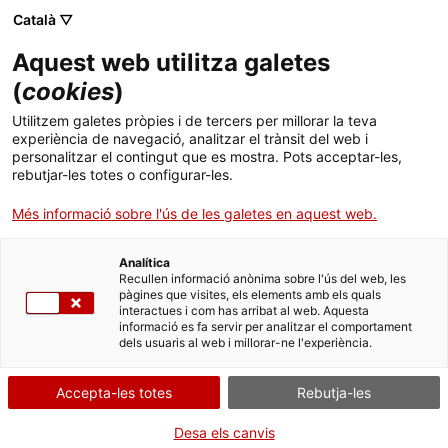
Menú
Cerc
. Obre en una nova finestra.
Català ▽
Aquest web utilitza galetes
ACCIÓ - Agència per al creixement de les empreses
ACCIÓ - Agència per al creixement de les empreses
Cercador
(
cookies
)
Inici
Carinsa
Utilitzem galetes pròpies i de tercers per millorar la teva
experiència de navegació, analitzar el trànsit del web i
Ajuts i serveis
personalitzar el contingut que es mostra. Pots acceptar-les,
Casos d'empresa
Carinsa
rebutjar-les totes o configurar-les.
Països
Més informació sobre l'ús de les galetes en aquest web.
Serveis d'internacionalització
Serveis d'innovació
Sectors
Analítica
Convocatòries d'ajuts obertes
Últimes notícies
Recullen informació anònima sobre l'ús del web, les
Activitats
pàgines que visites, els elements amb els quals
interactues i com has arribat al web. Aquesta
Properes activitats
informació es fa servir per analitzar el comportament
ACCIÓ
dels usuaris al web i millorar-ne l'experiència.
. Obre en una nova finestra.
Contacte
Accepta-les totes
Rebutja-les
ca
Desa els canvis