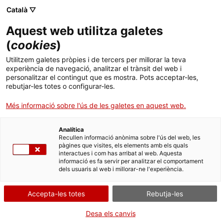
Menú
Cerc
. Obre en una nova finestra.
Català ▽
Aquest web utilitza galetes
ACCIÓ - Agència per al creixement de les empreses
ACCIÓ - Agència per al creixement de les empreses
Cercador
(
cookies
)
Inici
Les raons del sector mèdic per anar a
Utilitzem galetes pròpies i de tercers per millorar la teva
Austràlia
experiència de navegació, analitzar el trànsit del web i
Ajuts i serveis
personalitzar el contingut que es mostra. Pots acceptar-les,
rebutjar-les totes o configurar-les.
Països
Idees d'experts
Gemma Puig, directora
Més informació sobre l'ús de les galetes en aquest web.
de l'Oficina Exterior de Comerç i
Serveis d'internacionalització
Serveis d'innovació
Sectors
Inversions de Catalunya a Sydney
Analítica
Convocatòries d'ajuts obertes
Últimes notícies
Recullen informació anònima sobre l'ús del web, les
Activitats
pàgines que visites, els elements amb els quals
interactues i com has arribat al web. Aquesta
Properes activitats
informació es fa servir per analitzar el comportament
ACCIÓ
dels usuaris al web i millorar-ne l'experiència.
. Obre en una nova finestra.
Contacte
Accepta-les totes
Rebutja-les
ca
Desa els canvis