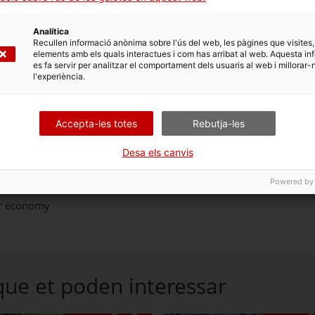
Analítica
Recullen informació anònima sobre l'ús del web, les pàgines que visites,
elements amb els quals interactues i com has arribat al web. Aquesta in
 teva empresa
es fa servir per analitzar el comportament dels usuaris al web i millorar-
l'experiència.
sions anteriors
Accepta-les totes
Rebutja-les
dena de valor
Desa els canvis
Powered by
lar economy
que et poden interessar