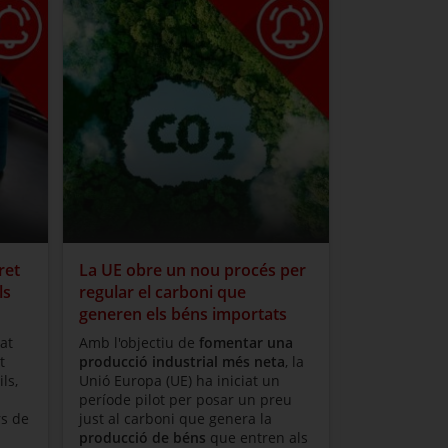
ret
La UE obre un nou procés per
L'energia e
ls
regular el carboni que
Tal i com in
generen els béns importats
d'
ACCIÓ
, a
C
320 emprese
at
Amb l'objectiu de
fomentar una
l'ecosistema 
t
producció industrial més neta
, la
que donen fe
ls,
Unió Europa (UE) ha iniciat un
persones. Un
període pilot per posar un preu
favor on hi d
rs de
just al carboni que genera la
les bones pe
producció de béns
que entren als