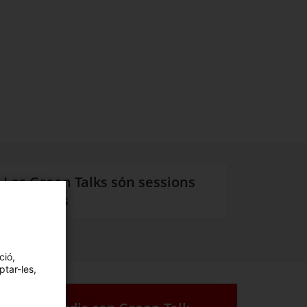
Les
Green Talks
són sessions
mensuals
ció,
ptar-les,