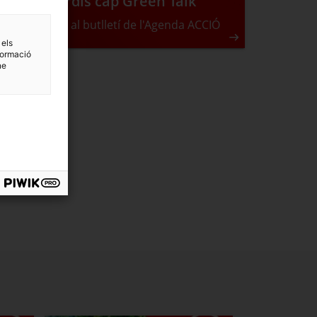
No et perdis cap Green Talk
Subscriu-te al butlletí de l'Agenda ACCIÓ
 els
formació
ne