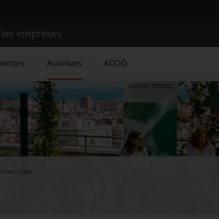
e les empreses
Cercador
Sectors
Activitats
ACCIÓ
Serveis d'innovació
Convocatòries d'ajuts obertes
Últim
Green Talks