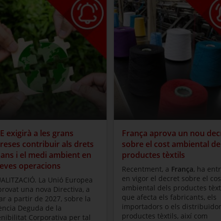
E exigirà a les grans
França aprova un nou dec
eses contribuir als drets
sobre el cost ambiental de
ns i el medi ambient en
productes tèxtils
seves operacions
Recentment, a
França
, ha entr
en vigor el decret sobre el cos
ALITZACIÓ. La Unió Europea
ambiental dels productes tèxti
rovat una nova Directiva, a
que afecta els fabricants, els
ar a partir de 2027, sobre la
importadors o els distribuïdo
gència Deguda de la
productes tèxtils, així com
nibilitat Corporativa per tal