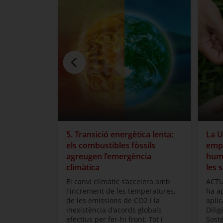
5. Transició energètica lenta:
La U
els combustibles fòssils
empr
agreugen l’emergència
huma
climàtica
les 
El canvi climàtic s’accelera amb
ACTU
l'increment de les temperatures,
ha ap
de les emissions de CO2 i la
aplic
inexistència d'acords globals
Dili
efectius per fer-hi front. Tot i
Soste