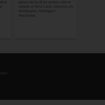
l'energia eòl
ídica
països de la UE en sectors com el
nt
ciment, el ferro i acer, l'alumini, els
n
fertilitzants, l'hidrogen i
electricitat.
resa?