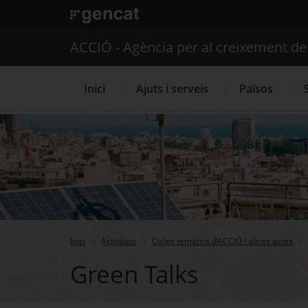
. Open in a new window.
ACCIÓ - Agència per al creixement d
Inici
Ajuts i serveis
Països
Serveis d'internacionalització
Inici
Activitats
Cicles temàtics d’ACCIÓ i altres actes
Green Talks