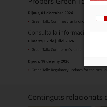
Propers Green Talks
Dijous, 01 d’octubre 2026
Green Talk: Com mesurar la circularitat de la
Consulta la informació de ses
Dimarts, 07 de juliol 2026
Green Talk: Com fer més sostenible la teva ca
Dijous, 18 de juny 2026
Green Talk: Regulatory updates for the circu
Continguts relacionats 