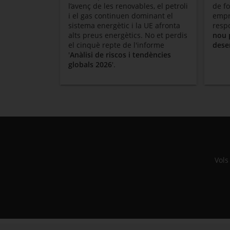
l’avenç de les renovables, el petroli
de f
i el gas continuen dominant el
empre
sistema energètic i la UE afronta
resp
alts preus energètics. No et perdis
nou 
el cinquè repte de l'informe
dese
'
Anàlisi de riscos i tendències
globals 2026
'.
Vols