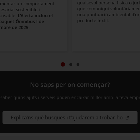
qualsevol persona física o jur
omentar un comportament
que comuniqui voluntàriame
sarial sostenible i
una puntuació ambiental d’u
onsable.
L'Alerta inclou el
producte tèxtil.
paquet Òmnibus I de
mbre de 2025
.
No saps per on començar?
 saber quins ajuts i serveis poden encaixar millor amb la teva emp
Explica’ns què busques i t’ajudarem a trobar-ho