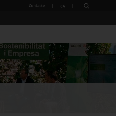
Cercador
. Open in a new window.
Contacte
CA
es notícies
Properes activitats