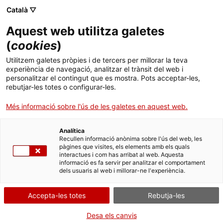
Menú
Cerc
. Obre en una nova finestra.
Català ▽
Aquest web utilitza galetes
ACCIÓ - Agència per al creixement de les empreses
ACCIÓ - Agència per al creixement de les empreses
Cercador
(
cookies
)
Inici
Els vins i caves catalans, a la conquesta del
Utilitzem galetes pròpies i de tercers per millorar la teva
món
experiència de navegació, analitzar el trànsit del web i
Ajuts i serveis
personalitzar el contingut que es mostra. Pots acceptar-les,
rebutjar-les totes o configurar-les.
Països
Articles i altres publicacions
Més informació sobre l'ús de les galetes en aquest web.
Serveis d'internacionalització
Serveis d'innovació
Els
vins i caves
s'obren pas al mercat internacional.
Sectors
Cada vegada són més coneguts i admirats arreu
Analítica
Convocatòries d'ajuts obertes
Últimes notícies
Recullen informació anònima sobre l'ús del web, les
del món i diversos mercats emergeixen com a
Activitats
pàgines que visites, els elements amb els quals
potencials
oportunitats de negoci
.
interactues i com has arribat al web. Aquesta
Properes activitats
informació es fa servir per analitzar el comportament
ACCIÓ
D'entre ells destaquen
Estats Units
,
Canadà
,
dels usuaris al web i millorar-ne l'experiència.
Austràlia
i
Alemanya
.
. Obre en una nova finestra.
Contacte
Accepta-les totes
Rebutja-les
ALEMANYA
ÀUSTRIA
CANADÀ
ESTATS UNITS
VINS, CAVES I BEGUDES
ca
Desa els canvis