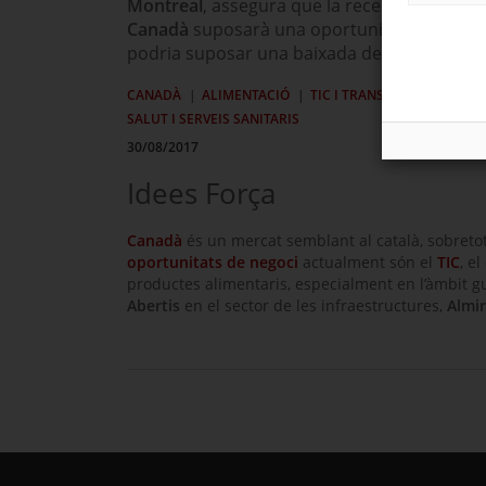
Montreal
, assegura que la recent signatura 
Canadà
suposarà una oportunitat per a les 
podria suposar una baixada dels aranzels a 
CANADÀ
ALIMENTACIÓ
TIC I TRANSFORMACIÓ DIGI
SALUT I SERVEIS SANITARIS
30/08/2017
Idees Força
Canadà
és un mercat semblant al català, sobreto
oportunitats de negoci
actualment són el
TIC
, e
productes alimentaris, especialment en l’àmbit 
Abertis
en el sector de les infraestructures,
Almir