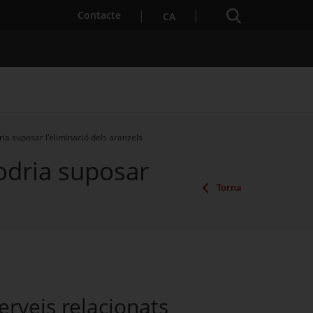
Cercador
. Obre en una nova finestra.
Contacte
CA
ria suposar l'eliminació dels aranzels
podria suposar
es notícies
Properes activitats
Torna
erveis relacionats