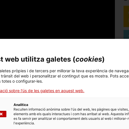
 web utilitza galetes (
cookies
)
aletes pròpies i de tercers per millorar la teva experiència de navega
l trànsit del web i personalitzar el contingut que es mostra. Pots acce
s totes o configurar-les.
ació sobre l'ús de les galetes en aquest web.
Analítica
Recullen informació anònima sobre l'ús del web, les pàgines que visites,
elements amb els quals interactues i com has arribat al web. Aquesta in
es fa servir per analitzar el comportament dels usuaris al web i millorar-
l'experiència.
terior de Comerç i Inversions de Catalunya a