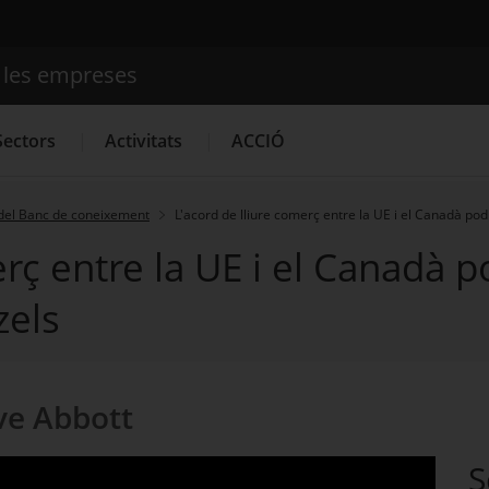
e les empreses
Cercador
Sectors
Activitats
ACCIÓ
del Banc de coneixement
L'acord de lliure comerç entre la UE i el Canadà pod
erç entre la UE i el Canadà 
Serveis d'innovació
Convocatòries d'ajuts obertes
Últim
zels
ve Abbott
S