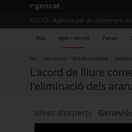
. Obre en una nova finestra.
ACCIÓ - Agència per al creixement d
Inici
Ajuts i serveis
Països
Inici
Ajuts i serveis
Banc de coneixement
Cercador 
L'acord de lliure com
Serveis d'internacionalització
l'eliminació dels aran
Idees d'experts
Geneviè