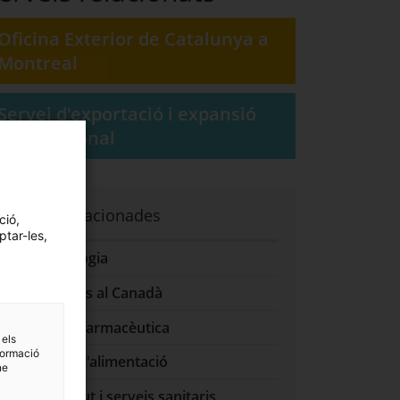
Oficina Exterior de Catalunya a
Montreal
Servei d'exportació i expansió
internacional
Pàgines relacionades
ció,
ptar-les,
Biotecnologia
Fer negocis al Canadà
Indústria farmacèutica
 els
formació
Sector de l'alimentació
ne
Sector salut i serveis sanitaris