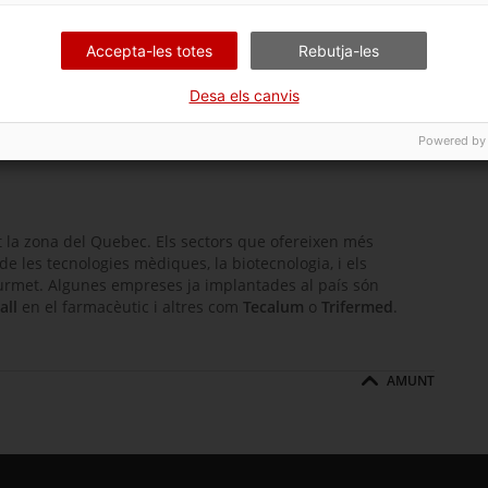
de l'
acord de lliure comerç entre la Unió Europea i el
empreses catalanes a l'hora de fer negocis ja que
Accepta-les totes
Rebutja-les
zero.
Desa els canvis
TAL
BIOTECNOLOGIA
INDÚSTRIA FARMACÈUTICA
Powered by
t la zona del Quebec. Els sectors que ofereixen més
l de les tecnologies mèdiques, la biotecnologia, i els
gurmet. Algunes empreses ja implantades al país són
all
en el farmacèutic i altres com
Tecalum
o
Trifermed
.
AMUNT