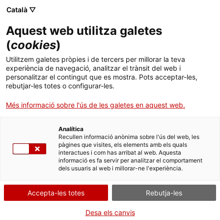
Menú
Cerc
. Obre en una nova finestra.
Català ▽
Aquest web utilitza galetes
ACCIÓ - Agència per al creixement de les empreses
ACCIÓ - Agència per al creixement de les empreses
Cercador
(
cookies
)
Inici
Cercador d'ajuts i serveis per a l'empresa
Utilitzem galetes pròpies i de tercers per millorar la teva
experiència de navegació, analitzar el trànsit del web i
Ajuts i serveis
personalitzar el contingut que es mostra. Pots acceptar-les,
Ajuts i serveis per a l'empresa a Catalunya
rebutjar-les totes o configurar-les.
Països
Més informació sobre l'ús de les galetes en aquest web.
Serveis d'internacionalització
Serveis d'innovació
Has arribat al cercador d'ajuts i serveis elaborat
Sectors
per ACCIÓ, l’antic "FISUB". Aquí trobaràs tota la
Analítica
Convocatòries d'ajuts obertes
Últimes notícies
informació dels ajuts, subvencions, finançament i
Recullen informació anònima sobre l'ús del web, les
Activitats
serveis que ofereixen les diferents administracions
pàgines que visites, els elements amb els quals
interactues i com has arribat al web. Aquesta
Properes activitats
i organismes per a les empreses i els emprenedors
informació es fa servir per analitzar el comportament
ACCIÓ
ubicats a Catalunya.
dels usuaris al web i millorar-ne l'experiència.
Cercador
. Obre en una nova finestra.
Contacte
Accepta-les totes
Rebutja-les
S'han trobat
417
resultats
ca
Desa els canvis