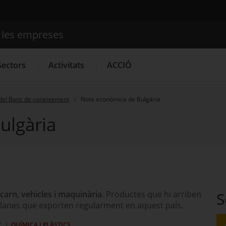
e les empreses
Cercador
Sectors
Activitats
ACCIÓ
del Banc de coneixement
Nota econòmica de Bulgària
ulgària
Serveis d'innovació
Convocatòries d'ajuts obertes
Últim
carn, vehicles i maquinària
. Productes que hi arriben
S
alanes que exporten regularment en aquest país.
T
QUÍMICA I PLÀSTICS