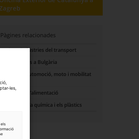
Zagreb
Pàgines relacionades
Altres indústries del transport
Fer negocis a Bulgària
Sector d'automoció, moto i mobilitat
lleugera
ció,
ptar-les,
Sector de l'alimentació
Sector de la química i els plàstics
 els
formació
ne