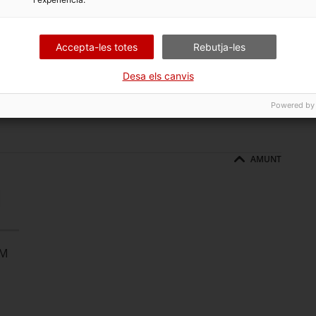
ria
. Bulgària té una de les despeses més grans en
 tota la Unió Europea. Durant els últims dos anys ha
b recepta com de venda lliure. Des del 2021, el mercat
Accepta-les totes
Rebutja-les
és del 8 % anual (més de 2.000 milions d’euros), a causa,
talari i d’algunes especialitats oncològiques.
Desa els canvis
lors
oportunitats de negoci internacional
que ofereix la
Powered by
AMUNT
l
 M