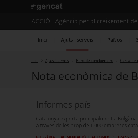
. Obre en una nova finestra.
ACCIÓ - Agència per al creixement d
Inici
Ajuts i serveis
Països
Inici
Ajuts i serveis
Banc de coneixement
Cercador 
Nota econòmica de B
Serveis d'internacionalització
Informes país
Catalunya exporta principalment a Bulgària
a través de les prop de 1.000 empreses cat
BULGÀRIA
ALIMENTACIÓ
AUTOMOCIÓ I TRANSPOR