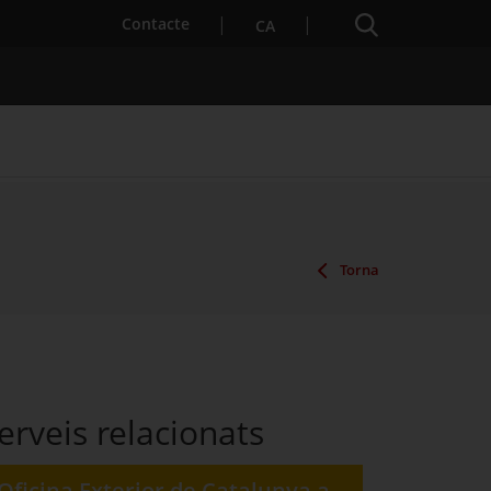
Cercador
. Obre en una nova finestra.
Contacte
CA
es notícies
Properes activitats
Torna
erveis relacionats
Oficina Exterior de Catalunya a