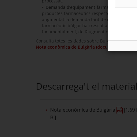
processat.
Demanda d’equipament farmacèutic a Bulgà
productes farmacèutics respecte al seu PIB de
augmentat la demanda tant de medicaments am
farmacèutic búlgar ha crescut a una taxa de m
fonamentalment, de l’augment del mercat hospi
Consulta totes les dades sobre Bulgària i les mil
Nota econòmica de Bulgària (document .PDF)
.
Descarrega't el materia
Nota econòmica de Bulgària
[1,69
B ]