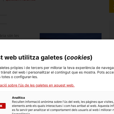
ària són les
ercaderies i les TIC.
goci internacional
a
aquest país.
 web utilitza galetes (
cookies
)
eïdors de Bulgària
nen energia, química i
aletes pròpies i de tercers per millorar la teva experiència de navega
l trànsit del web i personalitzar el contingut que es mostra. Pots acce
oci internacional
s totes o configurar-les.
ació sobre l'ús de les galetes en aquest web.
ra és un dels sectors
el·lents condicions
Analítica
Hi ha
bones
Nota econòmica de Bulgària
Recullen informació anònima sobre l'ús del web, les pàgines que visites,
i inputs intermedis
elements amb els quals interactues i com has arribat al web. Aquesta in
ipament per al
es fa servir per analitzar el comportament dels usuaris al web i millorar-
l'experiència.