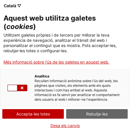
Menú
Cerc
. Obre en una nova finestra.
Català ▽
Aquest web utilitza galetes
ACCIÓ - Agència per al creixement de les empreses
ACCIÓ - Agència per al creixement de les empreses
Cercador
(
cookies
)
Inici
Nota econòmica d'Estònia
Utilitzem galetes pròpies i de tercers per millorar la teva
experiència de navegació, analitzar el trànsit del web i
Ajuts i serveis
personalitzar el contingut que es mostra. Pots acceptar-les,
Informes país
rebutjar-les totes o configurar-les.
Països
Les
exportacions catalanes a Estònia
han crescut
Més informació sobre l'ús de les galetes en aquest web.
Serveis d'internacionalització
Serveis d'innovació
més d'un 14%. Entre els productes més venuts
Sectors
destaquen
els aparells i material elèctics, la
Analítica
Convocatòries d'ajuts obertes
Últimes notícies
perfumeria i cosmètica i la maquinària
.
Recullen informació anònima sobre l'ús del web, les
Activitats
pàgines que visites, els elements amb els quals
interactues i com has arribat al web. Aquesta
Properes activitats
ESTÒNIA
ALIMENTACIÓ
QUÍMICA I PLÀSTICS
informació es fa servir per analitzar el comportament
ACCIÓ
INDÚSTRIA FARMACÈUTICA
dels usuaris al web i millorar-ne l'experiència.
01/12/2025
. Obre en una nova finestra.
Contacte
Accepta-les totes
Rebutja-les
Descarrega't el material
ca
Desa els canvis