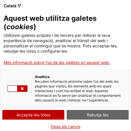
Menú
Cerc
. Obre en una nova finestra.
Català ▽
Aquest web utilitza galetes
ACCIÓ - Agència per al creixement de les empreses
ACCIÓ - Agència per al creixement de les empreses
Cercador
(
cookies
)
Inici
Fer negocis a l'Uruguai
Utilitzem galetes pròpies i de tercers per millorar la teva
experiència de navegació, analitzar el trànsit del web i
Ajuts i serveis
personalitzar el contingut que es mostra. Pots acceptar-les,
Una porta d'entrada al mercat
rebutjar-les totes o configurar-les.
Països
llatinoamericà
Més informació sobre l'ús de les galetes en aquest web.
Serveis d'internacionalització
Serveis d'innovació
Sectors
Aquest país de tres milions d'habitants compta amb un dels PIB
Analítica
Convocatòries d'ajuts obertes
Últimes notícies
Recullen informació anònima sobre l'ús del web, les
per càpita més elevats d'Amèrica Llatina, juntament amb Xile, i és
Activitats
pàgines que visites, els elements amb els quals
un dels més estables. Uruguai té una gran quantitat de zones
interactues i com has arribat al web. Aquesta
Properes activitats
franques que ofereixen servei de "Puerto Libre": les empreses
informació es fa servir per analitzar el comportament
ACCIÓ
poden emmagatzemar-hi i tractar-hi productes sense modificar
dels usuaris al web i millorar-ne l'experiència.
la naturalesa dels mateixos fins que no s'introdueixen
efectivament al país.
. Obre en una nova finestra.
Contacte
Accepta-les totes
Rebutja-les
ca
Desa els canvis