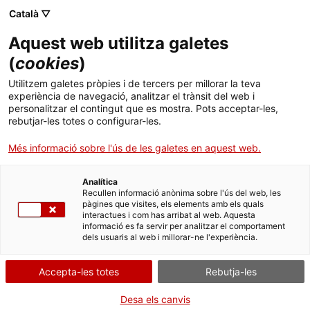
Menú
Cerc
. Obre en una nova finestra.
Català ▽
Aquest web utilitza galetes
ACCIÓ - Agència per al creixement de les empreses
ACCIÓ - Agència per al creixement de les empreses
Cercador
(
cookies
)
Inici
Cercador del Banc de coneixement
Utilitzem galetes pròpies i de tercers per millorar la teva
experiència de navegació, analitzar el trànsit del web i
Ajuts i serveis
personalitzar el contingut que es mostra. Pots acceptar-les,
Cercador
rebutjar-les totes o configurar-les.
Països
Més informació sobre l'ús de les galetes en aquest web.
S'han trobat
101
resultats
Serveis d'internacionalització
Serveis d'innovació
Sectors
Analítica
Convocatòries d'ajuts obertes
Últimes notícies
Anàlisi de les empreses exportadores regulars
Recullen informació anònima sobre l'ús del web, les
Activitats
catalanes 2025
pàgines que visites, els elements amb els quals
interactues i com has arribat al web. Aquesta
Properes activitats
El 2025, Catalunya ha consolidat la seva posició
informació es fa servir per analitzar el comportament
ACCIÓ
com a principal territori exportador de l’Estat en
dels usuaris al web i millorar-ne l'experiència.
nombre d’empreses exportadores regulars
,
amb més de 18.100 companyies que venen de
. Obre en una nova finestra.
Contacte
manera continuada als mercats internacionals.
Accepta-les totes
Rebutja-les
Tot plegat ho indica un nou informe d'
ACCIÓ
que posa de manifest els països de destí on més
ca
creixen i la seva capacitat de diversificació.
Desa els canvis