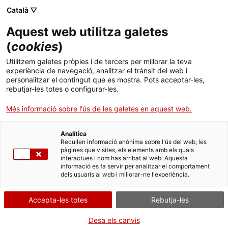
Menú
Cerc
. Obre en una nova finestra.
Català ▽
Aquest web utilitza galetes
ACCIÓ - Agència per al creixement de les empreses
ACCIÓ - Agència per al creixement de les empreses
(
cookies
)
Cercador
Inici
Subvencions dels cupons a la competitivitat
Utilitzem galetes pròpies i de tercers per millorar la teva
empresarial 2022
experiència de navegació, analitzar el trànsit del web i
Ajuts i serveis
personalitzar el contingut que es mostra. Pots acceptar-les,
rebutjar-les totes o configurar-les.
Aportar documentació
Països
Cupons a la Indústria 4.0
Més informació sobre l'ús de les galetes en aquest web.
Serveis d'internacionalització
Serveis d'innovació
Sectors
Analítica
Convocatòries d'ajuts obertes
Últimes notícies
Recullen informació anònima sobre l'ús del web, les
Activitats
pàgines que visites, els elements amb els quals
Per Internet
interactues i com has arribat al web. Aquesta
Properes activitats
informació es fa servir per analitzar el comportament
ACCIÓ
dels usuaris al web i millorar-ne l'experiència.
. Ves a Adjuntar documentació
Inicia
. Obre en una nova finestra.
Contacte
Accepta-les totes
Rebutja-les
QUAN
Idioma:
ca
Desa els canvis
En qualsevol moment